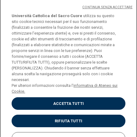
CONTINUA SENZA ACCETTARE
Università Cattolica del Sacro Cuore
utilizza su questo
sito cookie tecnici necessari per il suo funzionamento
(finalizzati a consentire la fruizione dei nostri servizi,
ottimizzare l'esperienza utente) e, ove si presti il consenso,
© Università Cattolica del Sacro Cuore
cookie ed altri strumenti di tracciamento e di profilazione
Largo A. Gemelli 1, 20123 Milano
(finalizzati a elaborare statistiche e comunicazioni mirate a
proporre servizi in linea con le tue preferenze). Puoi
PI 02133120150
fornire/negare il consenso a tutti i cookie (ACCETTA
TUTTI/RIFIUTA TUTTI), oppure personalizzare le scelte
(PERSONALIZZA). Chiudendo il banner senza effettuare
alcuna scelta la navigazione proseguirà solo con i cookie
ENGLISH
necessari.
Per ulteriori informazioni consulta l'
informativa di Ateneo sui
Cookie.
ACCETTA TUTTI
Privacy
Accessibilità
Cookies
RIFIUTA TUTTI
Impostazione Cookies