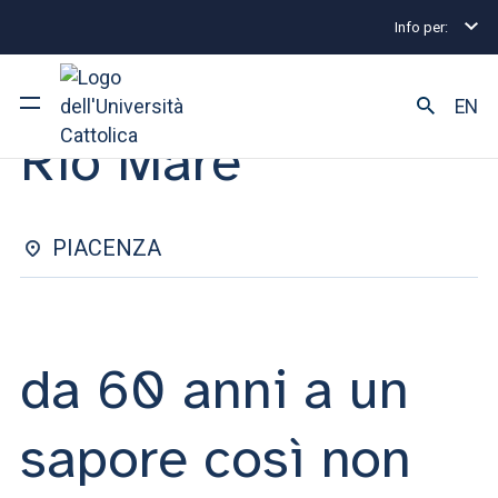
Info per:
Eventi
Piacenza
Rio Mare
INCONTRO MANAGERIALE | 27 OTTOBRE 2025
EN
Rio Mare
Ateneo
Corsi di studio
PIACENZA
Ricerca
Facoltà e campus
da 60 anni a un
sapore così non
SEI UNO STUDENTE ISCRITTO?