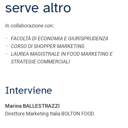
ACCEDI ALLA MAIL ICATT
serve altro
SEI UN DOCENTE O UN MEMBRO DELLO STAFF
In collaborazione con:
ACCEDI A CLOUDMAIL
FACOLTÀ DI ECONOMIA E GIURISPRUDENZA
CORSO DI SHOPPER MARKETING
LAUREA MAGISTRALE IN FOOD MARKETING E
STRATEGIE COMMERCIALI
Interviene
Marina BALLESTRAZZI
Direttore Marketing Italia BOLTON FOOD