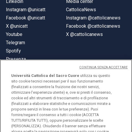
Linkedin
Media center
Instagram @unicatt
CattolicaNews
Facebook @unicatt
Instagram @cattolicanews
X @unicatt
Facebook @cattolicanews
Youtube
X @cattolicanews
Telegram
Spotify
Presenza
CONTINUA SENZA ACCETTARE
Università Cattolica del Sacro Cuore
utilizza su questo
sito cookie tecnici necessari per il suo funzionamento
(finalizzati a consentire la fruizione dei nostri servizi,
ottimizzare l'esperienza utente) e, ove si presti il consenso,
© Università Cattolica del Sacro Cuore
cookie ed altri strumenti di tracciamento e di profilazione
Largo A. Gemelli 1, 20123 Milano
(finalizzati a elaborare statistiche e comunicazioni mirate a
proporre servizi in linea con le tue preferenze). Puoi
PI 02133120150
fornire/negare il consenso a tutti i cookie (ACCETTA
TUTTI/RIFIUTA TUTTI), oppure personalizzare le scelte
(PERSONALIZZA). Chiudendo il banner senza effettuare
alcuna scelta la navigazione proseguirà solo con i cookie