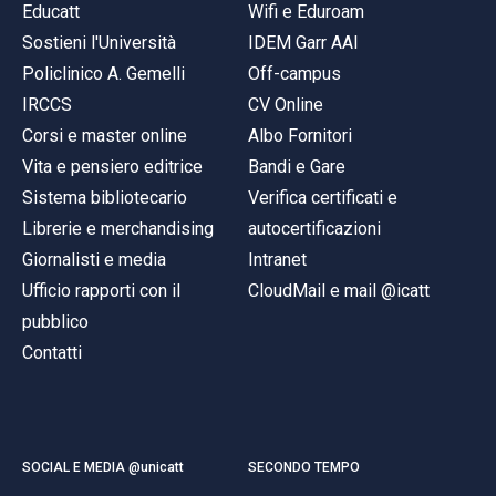
Educatt
Wifi e Eduroam
Sostieni l'Università
IDEM Garr AAI
Policlinico A. Gemelli
Off-campus
IRCCS
CV Online
Corsi e master online
Albo Fornitori
Vita e pensiero editrice
Bandi e Gare
Sistema bibliotecario
Verifica certificati e
Librerie e merchandising
autocertificazioni
Giornalisti e media
Intranet
Ufficio rapporti con il
CloudMail e mail @icatt
pubblico
Contatti
SOCIAL E MEDIA @unicatt
SECONDO TEMPO