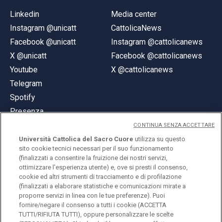
Linkedin
Media center
Instagram @unicatt
CattolicaNews
Facebook @unicatt
Instagram @cattolicanews
X @unicatt
Facebook @cattolicanews
Youtube
X @cattolicanews
Telegram
Spotify
Presenza
CONTINUA SENZA ACCETTARE
Università Cattolica del Sacro Cuore
utilizza su questo
sito cookie tecnici necessari per il suo funzionamento
(finalizzati a consentire la fruizione dei nostri servizi,
ottimizzare l'esperienza utente) e, ove si presti il consenso,
© Università Cattolica del Sacro Cuore
cookie ed altri strumenti di tracciamento e di profilazione
Largo A. Gemelli 1, 20123 Milano
(finalizzati a elaborare statistiche e comunicazioni mirate a
proporre servizi in linea con le tue preferenze). Puoi
PI 02133120150
fornire/negare il consenso a tutti i cookie (ACCETTA
TUTTI/RIFIUTA TUTTI), oppure personalizzare le scelte