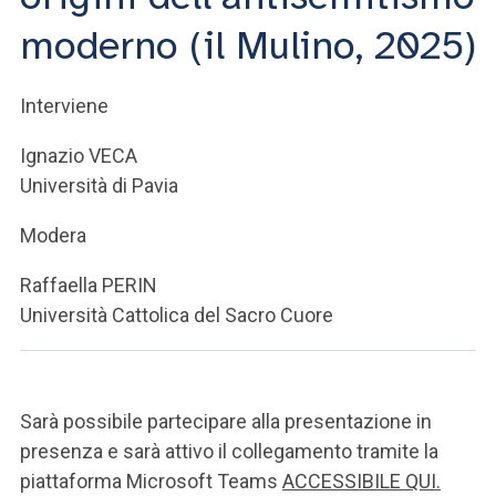
ACCEDI ALLA MAIL ICATT
moderno (il Mulino, 2025)
SEI UN DOCENTE O UN MEMBRO DELLO STAFF
Interviene
ACCEDI A CLOUDMAIL
Ignazio VECA
Università di Pavia
Modera
Raffaella PERIN
Università Cattolica del Sacro Cuore
Sarà possibile partecipare alla presentazione in
presenza e sarà attivo il collegamento tramite la
piattaforma Microsoft Teams
ACCESSIBILE QUI.