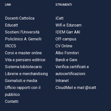
LINK
STRUMENTI
Docenti Cattolica
iCatt
Educatt
Wifi e Eduroam
Sostieni l'Università
IDEM Garr AAI
Policlinico A. Gemelli
Off-campus
IRCCS
CV Online
Corsi e master online
Albo Fornitori
Vita e pensiero editrice
Bandi e Gare
Sistema bibliotecario
Verifica certificati e
Librerie e merchandising
autocertificazioni
Giornalisti e media
Intranet
Ufficio rapporti con il
CloudMail e mail @icatt
pubblico
Contatti