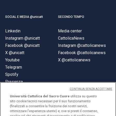
SOCIAL E MEDIA @unicatt
SECONDO TEMPO
Linkedin
Media center
Instagram @unicatt
CattolicaNews
Facebook @unicatt
Instagram @cattolicanews
X @unicatt
Facebook @cattolicanews
Youtube
X @cattolicanews
Telegram
Spotify
Presenza
CONTINUA SENZA ACCETTARE
Università Cattolica del Sacro Cuore
utilizza su questo
sito cookie tecnici necessari per il suo funzionamento
(finalizzati a consentire la fruizione dei nostri servizi,
ottimizzare l'esperienza utente) e, ove si presti il consenso,
© Università Cattolica del Sacro Cuore
cookie ed altri strumenti di tracciamento e di profilazione