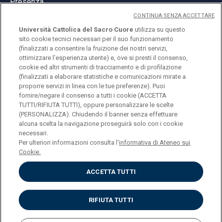
Presenza
CONTINUA SENZA ACCETTARE
Università Cattolica del Sacro Cuore
utilizza su questo
sito cookie tecnici necessari per il suo funzionamento
(finalizzati a consentire la fruizione dei nostri servizi,
ottimizzare l'esperienza utente) e, ove si presti il consenso,
© Università Cattolica del Sacro Cuore
cookie ed altri strumenti di tracciamento e di profilazione
Largo A. Gemelli 1, 20123 Milano
(finalizzati a elaborare statistiche e comunicazioni mirate a
proporre servizi in linea con le tue preferenze). Puoi
PI 02133120150
fornire/negare il consenso a tutti i cookie (ACCETTA
TUTTI/RIFIUTA TUTTI), oppure personalizzare le scelte
(PERSONALIZZA). Chiudendo il banner senza effettuare
alcuna scelta la navigazione proseguirà solo con i cookie
ENGLISH
necessari.
Per ulteriori informazioni consulta l'
informativa di Ateneo sui
Cookie.
ACCETTA TUTTI
Privacy
Accessibilità
Cookies
RIFIUTA TUTTI
Impostazione Cookies