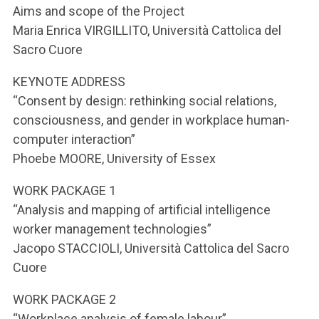
ACCEDI ALLA MAIL ICATT
Aims and scope of the Project
Maria Enrica VIRGILLITO, Università Cattolica del
SEI UN DOCENTE O UN MEMBRO DELLO STAFF
Sacro Cuore
ACCEDI A CLOUDMAIL
KEYNOTE ADDRESS
“Consent by design: rethinking social relations,
consciousness, and gender in workplace human-
computer interaction”
Phoebe MOORE, University of Essex
WORK PACKAGE 1
“Analysis and mapping of artificial intelligence
worker management technologies”
Jacopo STACCIOLI, Università Cattolica del Sacro
Cuore
WORK PACKAGE 2
“Workplace analysis of female labour”