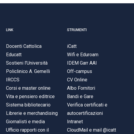
LINK
STRUMENTI
Docenti Cattolica
iCatt
Educatt
Wifi e Eduroam
Sostieni l'Università
IDEM Garr AAI
Policlinico A. Gemelli
Off-campus
IRCCS
CV Online
Corsi e master online
Albo Fornitori
Vita e pensiero editrice
Bandi e Gare
Sistema bibliotecario
Verifica certificati e
Librerie e merchandising
autocertificazioni
Giornalisti e media
Intranet
Ufficio rapporti con il
CloudMail e mail @icatt