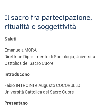
ACCEDI ALLA MAIL ICATT
SEI UN DOCENTE O UN MEMBRO DELLO STAFF
Il sacro fra partecipazione,
ritualità e soggettività
ACCEDI A CLOUDMAIL
Saluti
Emanuela MORA
Direttrice Dipartimento di Sociologia, Università
Cattolica del Sacro Cuore
Introducono
Fabio INTROINI e Augusto COCORULLO
Università Cattolica del Sacro Cuore
Presentano