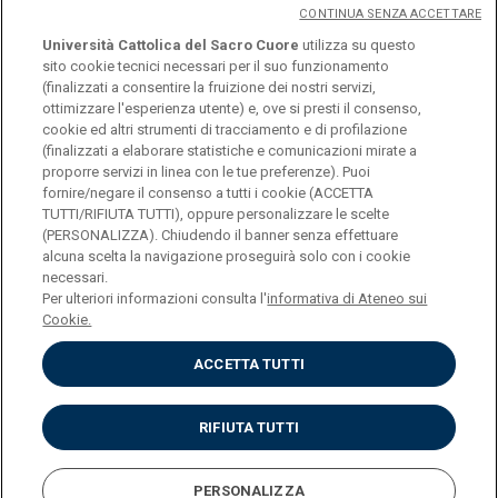
CONTINUA SENZA ACCETTARE
Università Cattolica del Sacro Cuore
utilizza su questo
sito cookie tecnici necessari per il suo funzionamento
(finalizzati a consentire la fruizione dei nostri servizi,
ottimizzare l'esperienza utente) e, ove si presti il consenso,
© Università Cattolica del Sacro Cuore
cookie ed altri strumenti di tracciamento e di profilazione
Largo A. Gemelli 1, 20123 Milano
(finalizzati a elaborare statistiche e comunicazioni mirate a
proporre servizi in linea con le tue preferenze). Puoi
PI 02133120150
fornire/negare il consenso a tutti i cookie (ACCETTA
TUTTI/RIFIUTA TUTTI), oppure personalizzare le scelte
(PERSONALIZZA). Chiudendo il banner senza effettuare
alcuna scelta la navigazione proseguirà solo con i cookie
ENGLISH
necessari.
Per ulteriori informazioni consulta l'
informativa di Ateneo sui
Cookie.
ACCETTA TUTTI
Privacy
Accessibilità
Cookies
RIFIUTA TUTTI
Impostazione Cookies
PERSONALIZZA