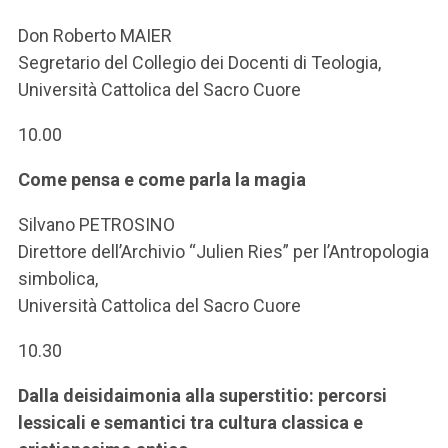
ACCEDI ALLA MAIL ICATT
Don Roberto MAIER
SEI UN DOCENTE O UN MEMBRO DELLO STAFF
Segretario del Collegio dei Docenti di Teologia,
Università Cattolica del Sacro Cuore
ACCEDI A CLOUDMAIL
10.00
Come pensa e come parla la magia
Silvano PETROSINO
Direttore dell’Archivio “Julien Ries” per l’Antropologia
simbolica,
Università Cattolica del Sacro Cuore
10.30
Dalla deisidaimonia alla superstitio: percorsi
lessicali e semantici tra cultura classica e