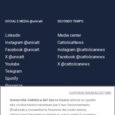
SOCIAL E MEDIA @unicatt
SECONDO TEMPO
Linkedin
Media center
Instagram @unicatt
CattolicaNews
Facebook @unicatt
Instagram @cattolicanews
X @unicatt
Facebook @cattolicanews
Youtube
X @cattolicanews
Telegram
Spotify
Presenza
CONTINUA SENZA ACCETTARE
Università Cattolica del Sacro Cuore
utilizza su questo
sito cookie tecnici necessari per il suo funzionamento
(finalizzati a consentire la fruizione dei nostri servizi,
ottimizzare l'esperienza utente) e, ove si presti il consenso,