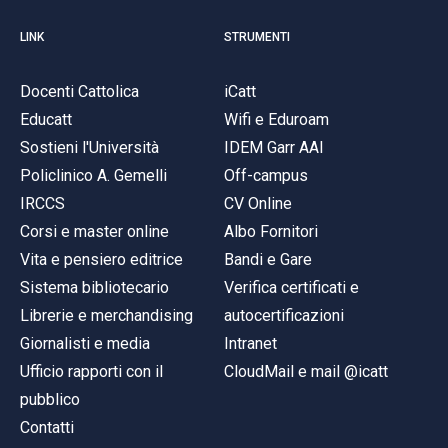
LINK
STRUMENTI
Docenti Cattolica
iCatt
Educatt
Wifi e Eduroam
Sostieni l'Università
IDEM Garr AAI
Policlinico A. Gemelli
Off-campus
IRCCS
CV Online
Corsi e master online
Albo Fornitori
Vita e pensiero editrice
Bandi e Gare
Sistema bibliotecario
Verifica certificati e
Librerie e merchandising
autocertificazioni
Giornalisti e media
Intranet
Ufficio rapporti con il
CloudMail e mail @icatt
pubblico
Contatti