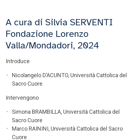
ACCEDI ALLA MAIL ICATT
SEI UN DOCENTE O UN MEMBRO DELLO STAFF
A cura di Silvia SERVENTI
Fondazione Lorenzo
ACCEDI A CLOUDMAIL
Valla/Mondadori, 2024
Introduce
Nicolangelo D’ACUNTO, Università Cattolica del
Sacro Cuore
Intervengono
Simona BRAMBILLA, Università Cattolica del
Sacro Cuore
Marco RAININI, Università Cattolica del Sacro
Cuore