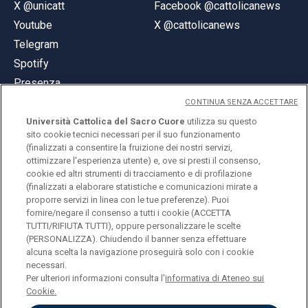
X @unicatt
Facebook @cattolicanews
Youtube
X @cattolicanews
Telegram
Spotify
Presenza
CONTINUA SENZA ACCETTARE
Università Cattolica del Sacro Cuore
utilizza su questo
sito cookie tecnici necessari per il suo funzionamento
(finalizzati a consentire la fruizione dei nostri servizi,
ottimizzare l'esperienza utente) e, ove si presti il consenso,
© Università Cattolica del Sacro Cuore
cookie ed altri strumenti di tracciamento e di profilazione
Largo A. Gemelli 1, 20123 Milano
(finalizzati a elaborare statistiche e comunicazioni mirate a
proporre servizi in linea con le tue preferenze). Puoi
PI 02133120150
fornire/negare il consenso a tutti i cookie (ACCETTA
TUTTI/RIFIUTA TUTTI), oppure personalizzare le scelte
(PERSONALIZZA). Chiudendo il banner senza effettuare
alcuna scelta la navigazione proseguirà solo con i cookie
ENGLISH
necessari.
Per ulteriori informazioni consulta l'
informativa di Ateneo sui
Cookie.