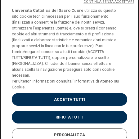
CONTINUA SENZA ACCETTARE
Università Cattolica del Sacro Cuore
utilizza su questo
sito cookie tecnici necessari per il suo funzionamento
(finalizzati a consentire la fruizione dei nostri servizi,
ottimizzare l'esperienza utente) e, ove si presti il consenso,
© Università Cattolica del Sacro Cuore
cookie ed altri strumenti di tracciamento e di profilazione
Largo A. Gemelli 1, 20123 Milano
(finalizzati a elaborare statistiche e comunicazioni mirate a
proporre servizi in linea con le tue preferenze). Puoi
PI 02133120150
fornire/negare il consenso a tutti i cookie (ACCETTA
TUTTI/RIFIUTA TUTTI), oppure personalizzare le scelte
(PERSONALIZZA). Chiudendo il banner senza effettuare
alcuna scelta la navigazione proseguirà solo con i cookie
ENGLISH
necessari.
Per ulteriori informazioni consulta l'
informativa di Ateneo sui
Cookie.
ACCETTA TUTTI
Privacy
Accessibilità
Cookies
RIFIUTA TUTTI
Impostazione Cookies
PERSONALIZZA