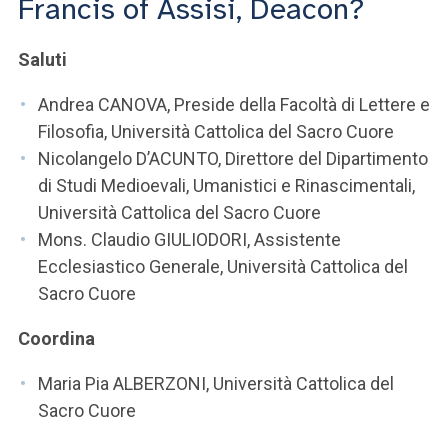
Francis of Assisi, Deacon?
ACCEDI ALLA MAIL ICATT
SEI UN DOCENTE O UN MEMBRO DELLO STAFF
Saluti
ACCEDI A CLOUDMAIL
Andrea CANOVA, Preside della Facoltà di Lettere e
Filosofia, Università Cattolica del Sacro Cuore
Nicolangelo D’ACUNTO, Direttore del Dipartimento
di Studi Medioevali, Umanistici e Rinascimentali,
Università Cattolica del Sacro Cuore
Mons. Claudio GIULIODORI, Assistente
Ecclesiastico Generale, Università Cattolica del
Sacro Cuore
Coordina
Maria Pia ALBERZONI, Università Cattolica del
Sacro Cuore