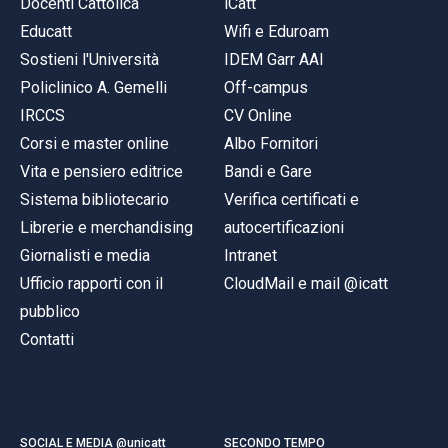
Docenti Cattolica
iCatt
Educatt
Wifi e Eduroam
Sostieni l'Università
IDEM Garr AAI
Policlinico A. Gemelli
Off-campus
IRCCS
CV Online
Corsi e master online
Albo Fornitori
Vita e pensiero editrice
Bandi e Gare
Sistema bibliotecario
Verifica certificati e
Librerie e merchandising
autocertificazioni
Giornalisti e media
Intranet
Ufficio rapporti con il
CloudMail e mail @icatt
pubblico
Contatti
SOCIAL E MEDIA @unicatt
SECONDO TEMPO