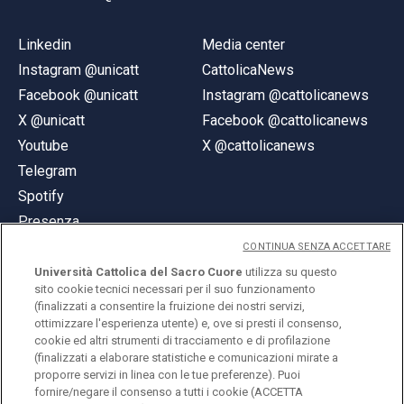
Linkedin
Media center
Instagram @unicatt
CattolicaNews
Facebook @unicatt
Instagram @cattolicanews
X @unicatt
Facebook @cattolicanews
Youtube
X @cattolicanews
Telegram
Spotify
Presenza
CONTINUA SENZA ACCETTARE
Università Cattolica del Sacro Cuore
utilizza su questo
sito cookie tecnici necessari per il suo funzionamento
(finalizzati a consentire la fruizione dei nostri servizi,
ottimizzare l'esperienza utente) e, ove si presti il consenso,
© Università Cattolica del Sacro Cuore
cookie ed altri strumenti di tracciamento e di profilazione
Largo A. Gemelli 1, 20123 Milano
(finalizzati a elaborare statistiche e comunicazioni mirate a
proporre servizi in linea con le tue preferenze). Puoi
PI 02133120150
fornire/negare il consenso a tutti i cookie (ACCETTA