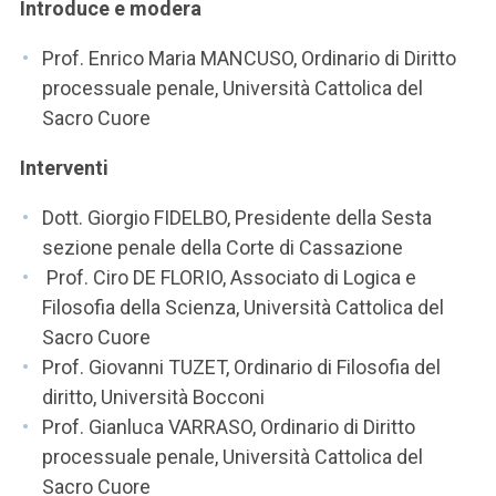
ACCEDI ALLA MAIL ICATT
Introduce e modera
Prof. Enrico Maria MANCUSO, Ordinario di Diritto
SEI UN DOCENTE O UN MEMBRO DELLO STAFF
processuale penale, Università Cattolica del
ACCEDI A CLOUDMAIL
Sacro Cuore
Interventi
Dott. Giorgio FIDELBO, Presidente della Sesta
sezione penale della Corte di Cassazione
Prof. Ciro DE FLORIO, Associato di Logica e
Filosofia della Scienza, Università Cattolica del
Sacro Cuore
Prof. Giovanni TUZET, Ordinario di Filosofia del
diritto, Università Bocconi
Prof. Gianluca VARRASO, Ordinario di Diritto
processuale penale, Università Cattolica del
Sacro Cuore