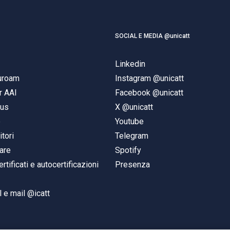
SOCIAL E MEDIA @unicatt
Linkedin
duroam
Instagram @unicatt
r AAI
Facebook @unicatt
pus
X @unicatt
e
Youtube
itori
Telegram
are
Spotify
ertificati e autocertificazioni
Presenza
 e mail @icatt