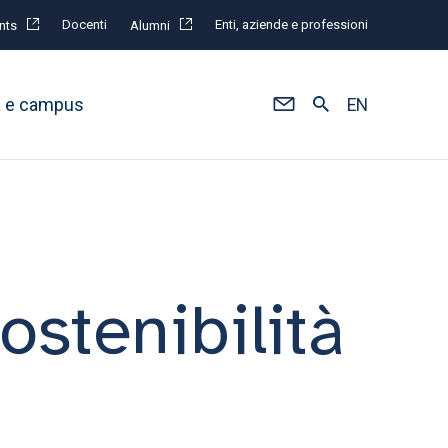
Docenti
Enti, aziende e professioni
nts
Alumni
à e campus
EN
stenibilità