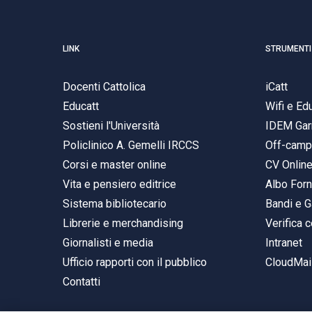
LINK
STRUMENTI
Docenti Cattolica
iCatt
Educatt
Wifi e E
Sostieni l'Università
IDEM Gar
Policlinico A. Gemelli IRCCS
Off-cam
Corsi e master online
CV Onlin
Vita e pensiero editrice
Albo Forn
Sistema bibliotecario
Bandi e G
Librerie e merchandising
Verifica c
Giornalisti e media
Intranet
Ufficio rapporti con il pubblico
CloudMail
Contatti