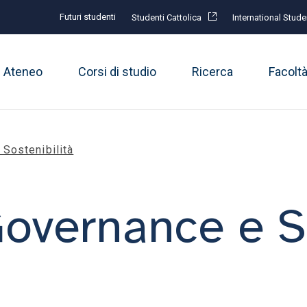
Futuri studenti
Studenti Cattolica
International Stude
Ateneo
Corsi di studio
Ricerca
Facolt
Sostenibilità
overnance e So