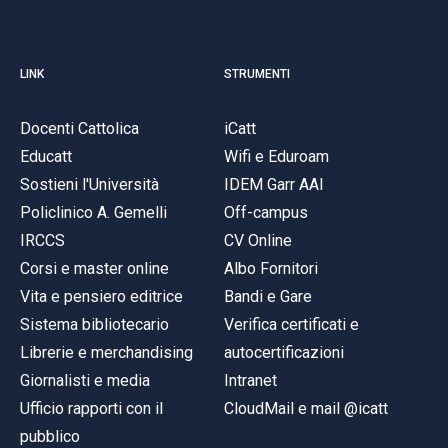
LINK
STRUMENTI
Docenti Cattolica
iCatt
Educatt
Wifi e Eduroam
Sostieni l'Università
IDEM Garr AAI
Policlinico A. Gemelli
Off-campus
IRCCS
CV Online
Corsi e master online
Albo Fornitori
Vita e pensiero editrice
Bandi e Gare
Sistema bibliotecario
Verifica certificati e
Librerie e merchandising
autocertificazioni
Giornalisti e media
Intranet
Ufficio rapporti con il
CloudMail e mail @icatt
pubblico