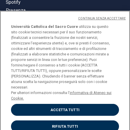
Spotify
Presenza
CONTINUA SENZA ACCETTARE
Università Cattolica del Sacro Cuore
utilizza su questo
sito cookie tecnici necessari per il suo funzionamento
(finalizzati a consentire la fruizione dei nostri servizi,
ottimizzare l'esperienza utente) e, ove si presti il consenso,
© Università Cattolica del Sacro Cuore
cookie ed altri strumenti di tracciamento e di profilazione
Largo A. Gemelli 1, 20123 Milano
(finalizzati a elaborare statistiche e comunicazioni mirate a
proporre servizi in linea con le tue preferenze). Puoi
PI 02133120150
fornire/negare il consenso a tutti i cookie (ACCETTA
TUTTI/RIFIUTA TUTTI), oppure personalizzare le scelte
(PERSONALIZZA). Chiudendo il banner senza effettuare
alcuna scelta la navigazione proseguirà solo con i cookie
ENGLISH
necessari.
Per ulteriori informazioni consulta l'
informativa di Ateneo sui
Cookie.
ACCETTA TUTTI
Privacy
Accessibilità
Cookies
RIFIUTA TUTTI