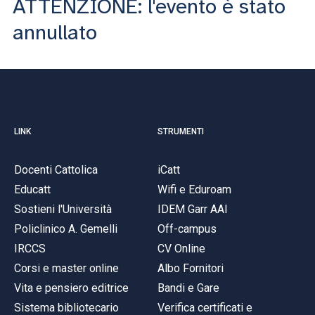
ATTENZIONE: l'evento è stato
ACCEDI ALLA MAIL ICATT
annullato
SEI UN DOCENTE O UN MEMBRO DELLO STAFF
ACCEDI A CLOUDMAIL
LINK
STRUMENTI
Docenti Cattolica
iCatt
Educatt
Wifi e Eduroam
Sostieni l'Università
IDEM Garr AAI
Policlinico A. Gemelli
Off-campus
IRCCS
CV Online
Corsi e master online
Albo Fornitori
Vita e pensiero editrice
Bandi e Gare
Sistema bibliotecario
Verifica certificati e