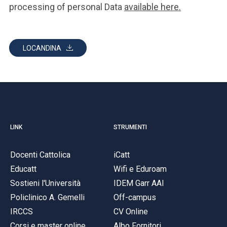
processing of personal Data
available here.
LOCANDINA
LINK
STRUMENTI
Docenti Cattolica
iCatt
Educatt
Wifi e Eduroam
Sostieni l'Università
IDEM Garr AAI
Policlinico A. Gemelli
Off-campus
IRCCS
CV Online
Corsi e master online
Albo Fornitori