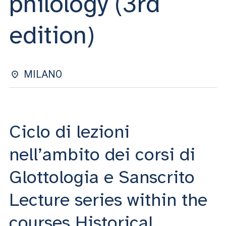
philology (3rd
ACCEDI ALLA MAIL ICATT
edition)
SEI UN DOCENTE O UN MEMBRO DELLO STAFF
ACCEDI A CLOUDMAIL
MILANO
Ciclo di lezioni
nell’ambito dei corsi di
Glottologia e Sanscrito
Lecture series within the
courses Historical