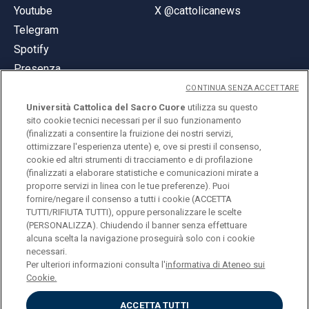
Youtube
X @cattolicanews
Telegram
Spotify
Presenza
CONTINUA SENZA ACCETTARE
Università Cattolica del Sacro Cuore
utilizza su questo
sito cookie tecnici necessari per il suo funzionamento
(finalizzati a consentire la fruizione dei nostri servizi,
ottimizzare l'esperienza utente) e, ove si presti il consenso,
© Università Cattolica del Sacro Cuore
cookie ed altri strumenti di tracciamento e di profilazione
Largo A. Gemelli 1, 20123 Milano
(finalizzati a elaborare statistiche e comunicazioni mirate a
proporre servizi in linea con le tue preferenze). Puoi
PI 02133120150
fornire/negare il consenso a tutti i cookie (ACCETTA
TUTTI/RIFIUTA TUTTI), oppure personalizzare le scelte
(PERSONALIZZA). Chiudendo il banner senza effettuare
alcuna scelta la navigazione proseguirà solo con i cookie
ENGLISH
necessari.
Per ulteriori informazioni consulta l'
informativa di Ateneo sui
Cookie.
ACCETTA TUTTI