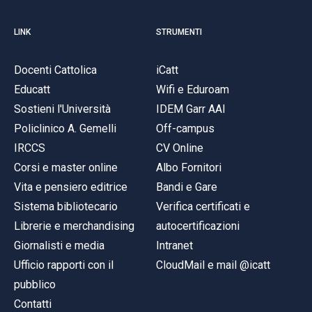
LINK
STRUMENTI
Docenti Cattolica
iCatt
Educatt
Wifi e Eduroam
Sostieni l'Università
IDEM Garr AAI
Policlinico A. Gemelli
Off-campus
IRCCS
CV Online
Corsi e master online
Albo Fornitori
Vita e pensiero editrice
Bandi e Gare
Sistema bibliotecario
Verifica certificati e
Librerie e merchandising
autocertificazioni
Giornalisti e media
Intranet
Ufficio rapporti con il
CloudMail e mail @icatt
pubblico
Contatti