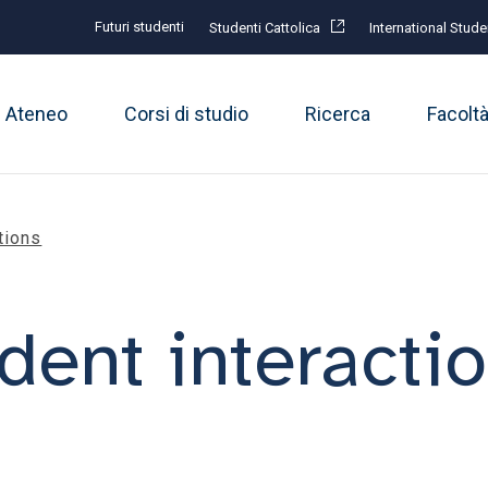
Futuri studenti
Studenti Cattolica
International Stude
Ateneo
Corsi di studio
Ricerca
Facolt
tions
dent interacti