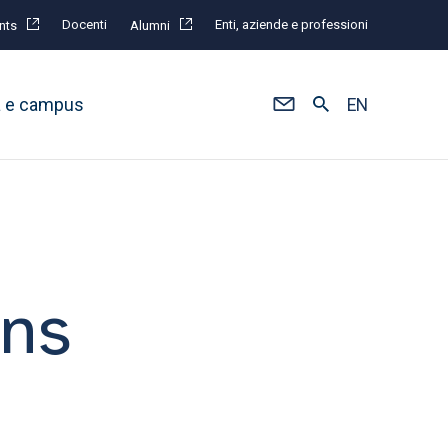
Docenti
Enti, aziende e professioni
nts
Alumni
à e campus
EN
ons