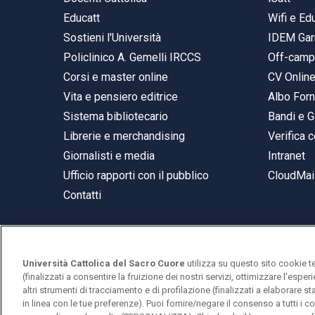
Educatt
Wifi e E
Sostieni l'Università
IDEM Gar
Policlinico A. Gemelli IRCCS
Off-cam
Corsi e master online
CV Onlin
Vita e pensiero editrice
Albo Forn
Sistema bibliotecario
Bandi e G
Librerie e merchandising
Verifica c
Giornalisti e media
Intranet
Ufficio rapporti con il pubblico
CloudMail
Contatti
Università Cattolica del Sacro Cuore
utilizza su questo sito cookie t
© Università Cattolica del Sacro Cuore
(finalizzati a consentire la fruizione dei nostri servizi, ottimizzare l'espe
Largo A. Gemelli 1, 20123 Milano
altri strumenti di tracciamento e di profilazione (finalizzati a elaborare 
in linea con le tue preferenze). Puoi fornire/negare il consenso a tutti 
PI 02133120150