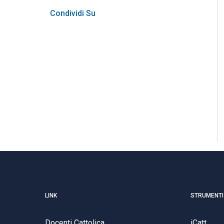
Condividi Su
LINK
STRUMENTI
Docenti Cattolica
iCatt