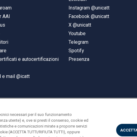
duroam
Instagram @unicatt
r AAI
Facebook @unicatt
pus
X @unicatt
e
Youtube
itori
Telegram
are
Spotify
ertificati e autocertificazioni
Presenza
 e mail @icatt
ecnici necessari per il suo funzionamento
rienza utente) e, ove si presti il consenso, cookie ed
statistiche e comunicazioni mirate a proporre servizi
ACCETTA
i cookie (ACCETTA TUTTI/RIFIUTA TUTTI), oppure