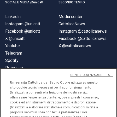
SOCIAL E MEDIA @unicatt
SECONDO TEMPO
Linkedin
Media center
Instagram @unicatt
CattolicaNews
Facebook @unicatt
Instagram @cattolicanews
X @unicatt
Facebook @cattolicanews
Youtube
X @cattolicanews
Telegram
Spotify
Presenza
CONTINUA SENZA ACCETTARE
Università Cattolica del Sacro Cuore
utilizza su questo
sito cookie tecnici necessari per il suo funzionamento
(finalizzati a consentire la fruizione dei nostri servizi,
ottimizzare l'esperienza utente) e, ove si presti il consenso,
© Università Cattolica del Sacro Cuore
cookie ed altri strumenti di tracciamento e di profilazione
Largo A. Gemelli 1, 20123 Milano
(finalizzati a elaborare statistiche e comunicazioni mirate a
proporre servizi in linea con le tue preferenze). Puoi
PI 02133120150