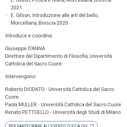
ACCEDI ALLA MAIL ICATT
2021
E. Gilson, Introduzione alle arti del bello,
SEI UN DOCENTE O UN MEMBRO DELLO STAFF
Morcelliana, Brescia 2020
ACCEDI A CLOUDMAIL
Introduce e coordina:
Giuseppe D’ANNA
Direttore del Dipartimento di Filosofia, Università
Cattolica del Sacro Cuore
Intervengono:
Roberto DIODATO - Università Cattolica del Sacro
Cuore
Paola MULLER - Università Cattolica del Sacro Cuore
Renato PETTOELLO - Università degli Studi di Milano
PER PARTECIPARE ALL'EVENTO CLICCA QUI