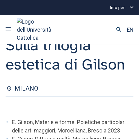
Info per:
Eventi
Milano
Sulla trilogia estetica di Gilson
INCONTRO | 17 MAGGIO 2023
EN
Sulla trilogia
Ateneo
estetica di Gilson
Corsi di studio
Ricerca
MILANO
Facoltà e campus
E. Gilson, Materie e forme. Poietiche particolari
SEI UNO STUDENTE ISCRITTO?
delle arti maggiori, Morcelliana, Brescia 2023
E. Gilson, Pittura e realtà, Morcelliana, Brescia