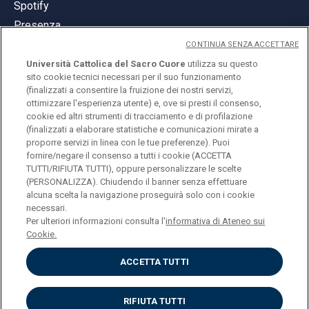
Spotify
Presenza
CONTINUA SENZA ACCETTARE
Università Cattolica del Sacro Cuore
utilizza su questo
sito cookie tecnici necessari per il suo funzionamento
(finalizzati a consentire la fruizione dei nostri servizi,
ottimizzare l'esperienza utente) e, ove si presti il consenso,
© Università Cattolica del Sacro Cuore
cookie ed altri strumenti di tracciamento e di profilazione
Largo A. Gemelli 1, 20123 Milano
(finalizzati a elaborare statistiche e comunicazioni mirate a
proporre servizi in linea con le tue preferenze). Puoi
PI 02133120150
fornire/negare il consenso a tutti i cookie (ACCETTA
TUTTI/RIFIUTA TUTTI), oppure personalizzare le scelte
(PERSONALIZZA). Chiudendo il banner senza effettuare
alcuna scelta la navigazione proseguirà solo con i cookie
ENGLISH
necessari.
Per ulteriori informazioni consulta l'
informativa di Ateneo sui
Cookie.
ACCETTA TUTTI
Privacy
Accessibilità
Cookies
RIFIUTA TUTTI