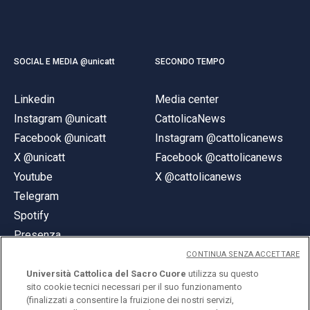
SOCIAL E MEDIA @unicatt
SECONDO TEMPO
Linkedin
Media center
Instagram @unicatt
CattolicaNews
Facebook @unicatt
Instagram @cattolicanews
X @unicatt
Facebook @cattolicanews
Youtube
X @cattolicanews
Telegram
Spotify
Presenza
CONTINUA SENZA ACCETTARE
Università Cattolica del Sacro Cuore
utilizza su questo
sito cookie tecnici necessari per il suo funzionamento
(finalizzati a consentire la fruizione dei nostri servizi,