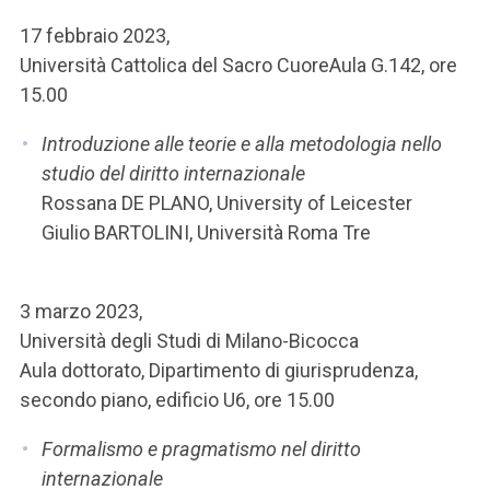
ACCEDI ALLA MAIL ICATT
17 febbraio 2023,
SEI UN DOCENTE O UN MEMBRO DELLO STAFF
Università Cattolica del Sacro CuoreAula G.142, ore
15.00
ACCEDI A CLOUDMAIL
Introduzione alle teorie e alla metodologia nello
studio del diritto internazionale
Rossana DE PLANO, University of Leicester
Giulio BARTOLINI, Università Roma Tre
3 marzo 2023,
Università degli Studi di Milano-Bicocca
Aula dottorato, Dipartimento di giurisprudenza,
secondo piano, edificio U6, ore 15.00
Formalismo e pragmatismo nel diritto
internazionale