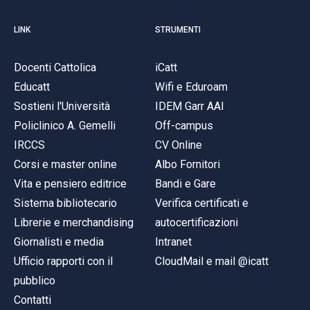
LINK
STRUMENTI
Docenti Cattolica
iCatt
Educatt
Wifi e Eduroam
Sostieni l'Università
IDEM Garr AAI
Policlinico A. Gemelli
Off-campus
IRCCS
CV Online
Corsi e master online
Albo Fornitori
Vita e pensiero editrice
Bandi e Gare
Sistema bibliotecario
Verifica certificati e
Librerie e merchandising
autocertificazioni
Giornalisti e media
Intranet
Ufficio rapporti con il
CloudMail e mail @icatt
pubblico
Contatti