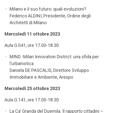
ACCEDI ALLA MAIL ICATT
Milano e il suo futuro: quali evoluzioni?
SEI UN DOCENTE O UN MEMBRO DELLO STAFF
Federico ALDINI, Presidente, Ordine degli
Architetti di Milano
ACCEDI A CLOUDMAIL
Mercoledì 11 ottobre 2023
Aula G.041, ore 17.00-18.30
MIND -Milan Innovation District: una sfida per
l’urbanistica
Daniela DE PASCALIS, Direttore Sviluppo
Immobiliare e Ambiente, Arexpo
Mercoledì 25 ottobre 2023
Aula G.141, ore 17.00-18.30
La Ca’ Granda del Duemila. Il rapporto cittadini –