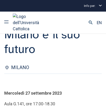
Info per:
Eventi
Milano
Milano e il suo futuro
CICLO DI INCONTRI | 11 OTTOBRE 2023
EN
Milano e il suo
Ateneo
futuro
Corsi di studio
Ricerca
MILANO
Facoltà e campus
Mercoledì 27 settembre 2023
SEI UNO STUDENTE ISCRITTO?
Aula G.141, ore 17.00-18.30