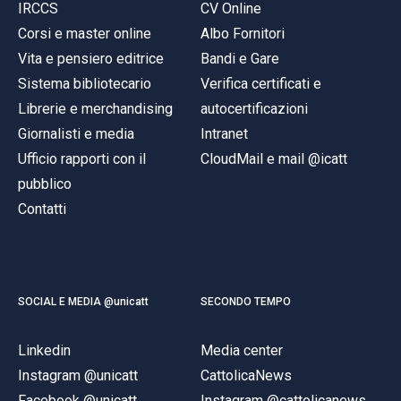
IRCCS
CV Online
Corsi e master online
Albo Fornitori
Vita e pensiero editrice
Bandi e Gare
Sistema bibliotecario
Verifica certificati e
Librerie e merchandising
autocertificazioni
Giornalisti e media
Intranet
Ufficio rapporti con il
CloudMail e mail @icatt
pubblico
Contatti
SOCIAL E MEDIA @unicatt
SECONDO TEMPO
Linkedin
Media center
Instagram @unicatt
CattolicaNews
Facebook @unicatt
Instagram @cattolicanews