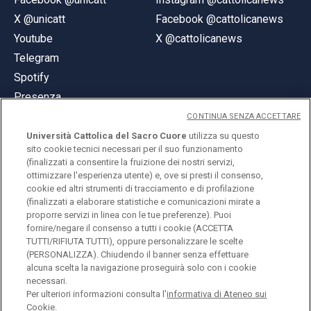
X @unicatt
Facebook @cattolicanews
Youtube
X @cattolicanews
Telegram
Spotify
Presenza
CONTINUA SENZA ACCETTARE
Università Cattolica del Sacro Cuore
utilizza su questo
sito cookie tecnici necessari per il suo funzionamento
(finalizzati a consentire la fruizione dei nostri servizi,
ottimizzare l'esperienza utente) e, ove si presti il consenso,
© Università Cattolica del Sacro Cuore
cookie ed altri strumenti di tracciamento e di profilazione
Largo A. Gemelli 1, 20123 Milano
(finalizzati a elaborare statistiche e comunicazioni mirate a
proporre servizi in linea con le tue preferenze). Puoi
PI 02133120150
fornire/negare il consenso a tutti i cookie (ACCETTA
TUTTI/RIFIUTA TUTTI), oppure personalizzare le scelte
(PERSONALIZZA). Chiudendo il banner senza effettuare
alcuna scelta la navigazione proseguirà solo con i cookie
ENGLISH
necessari.
Per ulteriori informazioni consulta l'
informativa di Ateneo sui
Cookie.