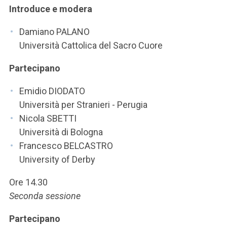
ACCEDI ALLA MAIL ICATT
Introduce e modera
SEI UN DOCENTE O UN MEMBRO DELLO STAFF
Damiano PALANO
Università Cattolica del Sacro Cuore
ACCEDI A CLOUDMAIL
Partecipano
Emidio DIODATO
Università per Stranieri - Perugia
Nicola SBETTI
Università di Bologna
Francesco BELCASTRO
University of Derby
Ore 14.30
Seconda sessione
Partecipano