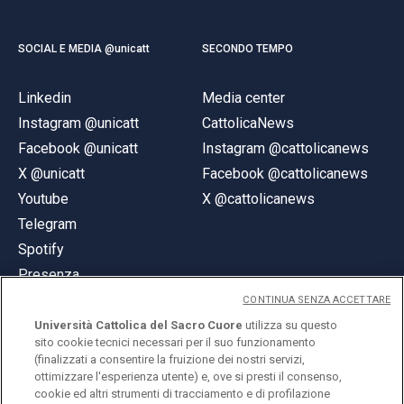
SOCIAL E MEDIA @unicatt
SECONDO TEMPO
Linkedin
Media center
Instagram @unicatt
CattolicaNews
Facebook @unicatt
Instagram @cattolicanews
X @unicatt
Facebook @cattolicanews
Youtube
X @cattolicanews
Telegram
Spotify
Presenza
CONTINUA SENZA ACCETTARE
Università Cattolica del Sacro Cuore
utilizza su questo
sito cookie tecnici necessari per il suo funzionamento
(finalizzati a consentire la fruizione dei nostri servizi,
ottimizzare l'esperienza utente) e, ove si presti il consenso,
© Università Cattolica del Sacro Cuore
cookie ed altri strumenti di tracciamento e di profilazione