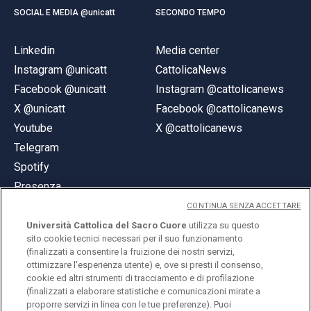
SOCIAL E MEDIA @unicatt
SECONDO TEMPO
Linkedin
Media center
Instagram @unicatt
CattolicaNews
Facebook @unicatt
Instagram @cattolicanews
X @unicatt
Facebook @cattolicanews
Youtube
X @cattolicanews
Telegram
Spotify
Presenza
CONTINUA SENZA ACCETTARE
Università Cattolica del Sacro Cuore
utilizza su questo
sito cookie tecnici necessari per il suo funzionamento
(finalizzati a consentire la fruizione dei nostri servizi,
ottimizzare l'esperienza utente) e, ove si presti il consenso,
© Università Cattolica del Sacro Cuore
cookie ed altri strumenti di tracciamento e di profilazione
Largo A. Gemelli 1, 20123 Milano
(finalizzati a elaborare statistiche e comunicazioni mirate a
proporre servizi in linea con le tue preferenze). Puoi