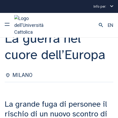
Info per:
Eventi
Milano
La guerra nel cuore dell’Europa
EVENTO | 06 NOVEMBRE 2023
EN
La guerra nel
Ateneo
cuore dell’Europa
Corsi di studio
Ricerca
MILANO
Facoltà e campus
La grande fuga di personee il
SEI UNO STUDENTE ISCRITTO?
rischio di un nuovo scontro di