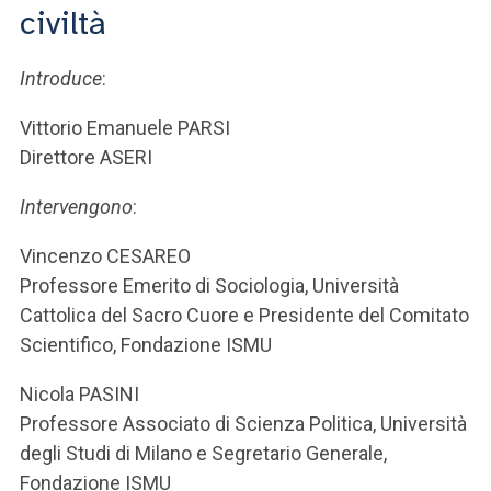
ACCEDI ALLA MAIL ICATT
civiltà
SEI UN DOCENTE O UN MEMBRO DELLO STAFF
Introduce
:
ACCEDI A CLOUDMAIL
Vittorio Emanuele PARSI
Direttore ASERI
Intervengono
:
Vincenzo CESAREO
Professore Emerito di Sociologia, Università
Cattolica del Sacro Cuore e Presidente del Comitato
Scientifico, Fondazione ISMU
Nicola PASINI
Professore Associato di Scienza Politica, Università
degli Studi di Milano e Segretario Generale,
Fondazione ISMU