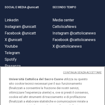
SOCIAL E MEDIA @unicatt
SECONDO TEMPO
Linkedin
Media center
Instagram @unicatt
CattolicaNews
Facebook @unicatt
Instagram @cattolicanews
X @unicatt
Facebook @cattolicanews
Youtube
X @cattolicanews
Telegram
Spotify
Presenza
CONTINUA SENZA ACCETTARE
Università Cattolica del Sacro Cuore
utilizza su questo
sito cookie tecnici necessari per il suo funzionamento
(finalizzati a consentire la fruizione dei nostri servizi,
ottimizzare l'esperienza utente) e, ove si presti il consenso,
© Università Cattolica del Sacro Cuore
cookie ed altri strumenti di tracciamento e di profilazione
Largo A. Gemelli 1, 20123 Milano
(finalizzati a elaborare statistiche e comunicazioni mirate a