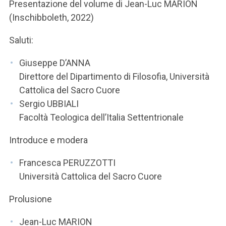
ACCEDI ALLA MAIL ICATT
Presentazione del volume di Jean-Luc MARION
(Inschibboleth, 2022)
SEI UN DOCENTE O UN MEMBRO DELLO STAFF
Saluti:
ACCEDI A CLOUDMAIL
Giuseppe D’ANNA
Direttore del Dipartimento di Filosofia, Università
Cattolica del Sacro Cuore
Sergio UBBIALI
Facoltà Teologica dell’Italia Settentrionale
Introduce e modera
Francesca PERUZZOTTI
Università Cattolica del Sacro Cuore
Prolusione
Jean-Luc MARION