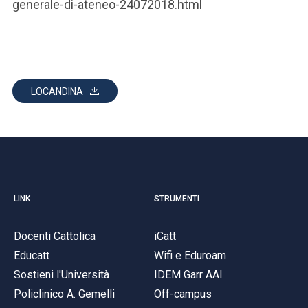
generale-di-ateneo-24072018.html
LOCANDINA
LINK
STRUMENTI
Docenti Cattolica
iCatt
Educatt
Wifi e Eduroam
Sostieni l'Università
IDEM Garr AAI
Policlinico A. Gemelli
Off-campus