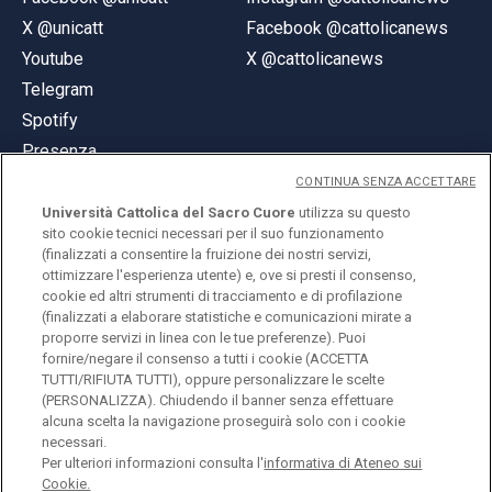
X @unicatt
Facebook @cattolicanews
Youtube
X @cattolicanews
Telegram
Spotify
Presenza
CONTINUA SENZA ACCETTARE
Università Cattolica del Sacro Cuore
utilizza su questo
sito cookie tecnici necessari per il suo funzionamento
(finalizzati a consentire la fruizione dei nostri servizi,
ottimizzare l'esperienza utente) e, ove si presti il consenso,
© Università Cattolica del Sacro Cuore
cookie ed altri strumenti di tracciamento e di profilazione
Largo A. Gemelli 1, 20123 Milano
(finalizzati a elaborare statistiche e comunicazioni mirate a
proporre servizi in linea con le tue preferenze). Puoi
PI 02133120150
fornire/negare il consenso a tutti i cookie (ACCETTA
TUTTI/RIFIUTA TUTTI), oppure personalizzare le scelte
(PERSONALIZZA). Chiudendo il banner senza effettuare
alcuna scelta la navigazione proseguirà solo con i cookie
ENGLISH
necessari.
Per ulteriori informazioni consulta l'
informativa di Ateneo sui
Cookie.