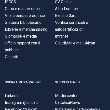
IRCCS
CV Online
Corsi e master online
Albo Fornitori
Vita e pensiero editrice
Bandi e Gare
Sistema bibliotecario
Verifica certificati e
Librerie e merchandising
autocertificazioni
Giornalisti e media
Intranet
Ufficio rapporti con il
CloudMail e mail @icatt
pubblico
Contatti
SOCIAL E MEDIA @unicatt
SECONDO TEMPO
Linkedin
Media center
Instagram @unicatt
CattolicaNews
Facebook @unicatt
Instagram @cattolicanews