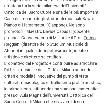
ACCEDI ALLA MAIL ICATT
un’intesa tra la sede milanese dell’Università
Cattolica del Sacro Cuore e una delle più importanti
SEI UN DOCENTE O UN MEMBRO DELLO STAFF
Case del mondo degli strumenti musicali, Kawai
ACCEDI A CLOUDMAIL
Pianos di Hamamatsu (Giappone). Ne sono
promotori il Maestro
Davide Cabassi (docente
presso il Conservatorio di Milano) e il Prof.
Enrico
Reggiani
(direttore dello Studium Musicale di
Ateneo) in qualità di, rispettivamente, ideatore
artistico e direttore scientifico.
L’ obiettivo del Progetto è contribuire ad arricchire
l’offerta musicale della Città di Milano secondo
criteri e modalità innovative dal punto di vista
cultural-musicologico e di altissimo profilo artistico,
in primo luogo, istituendo una stagione cameristica
presso l'Aula Magna dell’Università Cattolica del
Sacro Cuore di Milano che si avvarrà di nomi