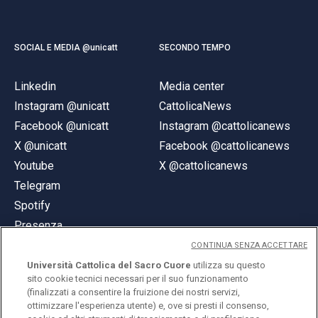
SOCIAL E MEDIA @unicatt
SECONDO TEMPO
Linkedin
Media center
Instagram @unicatt
CattolicaNews
Facebook @unicatt
Instagram @cattolicanews
X @unicatt
Facebook @cattolicanews
Youtube
X @cattolicanews
Telegram
Spotify
Presenza
CONTINUA SENZA ACCETTARE
Università Cattolica del Sacro Cuore
utilizza su questo
sito cookie tecnici necessari per il suo funzionamento
(finalizzati a consentire la fruizione dei nostri servizi,
ottimizzare l'esperienza utente) e, ove si presti il consenso,
© Università Cattolica del Sacro Cuore