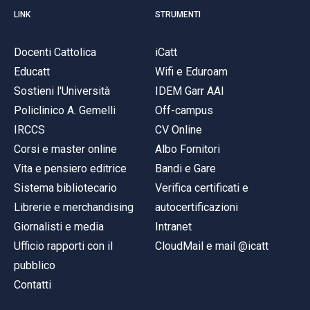
LINK
STRUMENTI
Docenti Cattolica
iCatt
Educatt
Wifi e Eduroam
Sostieni l'Università
IDEM Garr AAI
Policlinico A. Gemelli
Off-campus
IRCCS
CV Online
Corsi e master online
Albo Fornitori
Vita e pensiero editrice
Bandi e Gare
Sistema bibliotecario
Verifica certificati e
Librerie e merchandising
autocertificazioni
Giornalisti e media
Intranet
Ufficio rapporti con il
CloudMail e mail @icatt
pubblico
Contatti