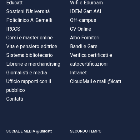
Educatt
Wifi e Eduroam
Sostieni l'Università
IDEM Garr AAI
Policlinico A. Gemelli
Off-campus
IRCCS
CV Online
Corsi e master online
Albo Fornitori
Vita e pensiero editrice
Bandi e Gare
Sistema bibliotecario
Verifica certificati e
Librerie e merchandising
autocertificazioni
Giornalisti e media
Intranet
Ufficio rapporti con il
CloudMail e mail @icatt
pubblico
Contatti
SOCIAL E MEDIA @unicatt
SECONDO TEMPO