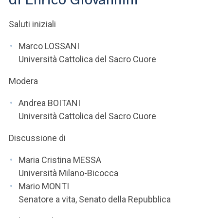
ACCEDI ALLA MAIL ICATT
Saluti iniziali
SEI UN DOCENTE O UN MEMBRO DELLO STAFF
Marco LOSSANI
ACCEDI A CLOUDMAIL
Università Cattolica del Sacro Cuore
Modera
Andrea BOITANI
Università Cattolica del Sacro Cuore
Discussione di
Maria Cristina MESSA
Università Milano-Bicocca
Mario MONTI
Senatore a vita, Senato della Repubblica