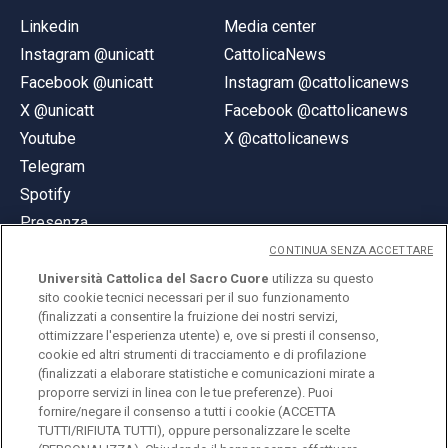
Linkedin
Media center
Instagram @unicatt
CattolicaNews
Facebook @unicatt
Instagram @cattolicanews
X @unicatt
Facebook @cattolicanews
Youtube
X @cattolicanews
Telegram
Spotify
Presenza
CONTINUA SENZA ACCETTARE
Università Cattolica del Sacro Cuore
utilizza su questo
sito cookie tecnici necessari per il suo funzionamento
(finalizzati a consentire la fruizione dei nostri servizi,
ottimizzare l'esperienza utente) e, ove si presti il consenso,
© Università Cattolica del Sacro Cuore
cookie ed altri strumenti di tracciamento e di profilazione
Largo A. Gemelli 1, 20123 Milano
(finalizzati a elaborare statistiche e comunicazioni mirate a
proporre servizi in linea con le tue preferenze). Puoi
PI 02133120150
fornire/negare il consenso a tutti i cookie (ACCETTA
TUTTI/RIFIUTA TUTTI), oppure personalizzare le scelte