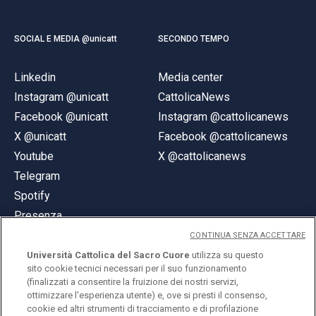
SOCIAL E MEDIA @unicatt
SECONDO TEMPO
Linkedin
Media center
Instagram @unicatt
CattolicaNews
Facebook @unicatt
Instagram @cattolicanews
X @unicatt
Facebook @cattolicanews
Youtube
X @cattolicanews
Telegram
Spotify
Presenza
CONTINUA SENZA ACCETTARE
Università Cattolica del Sacro Cuore
utilizza su questo
sito cookie tecnici necessari per il suo funzionamento
(finalizzati a consentire la fruizione dei nostri servizi,
ottimizzare l'esperienza utente) e, ove si presti il consenso,
© Università Cattolica del Sacro Cuore
cookie ed altri strumenti di tracciamento e di profilazione