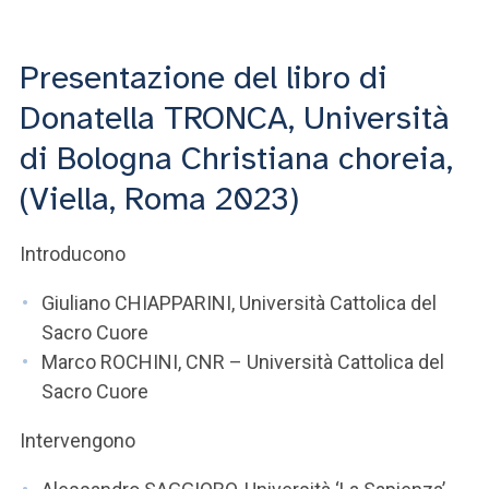
ACCEDI ALLA MAIL ICATT
SEI UN DOCENTE O UN MEMBRO DELLO STAFF
Presentazione del libro di
Donatella TRONCA, Università
ACCEDI A CLOUDMAIL
di Bologna Christiana choreia,
(Viella, Roma 2023)
Introducono
Giuliano CHIAPPARINI, Università Cattolica del
Sacro Cuore
Marco ROCHINI, CNR – Università Cattolica del
Sacro Cuore
Intervengono