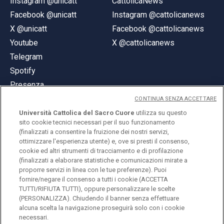
Instagram @unicatt
CattolicaNews
Facebook @unicatt
Instagram @cattolicanews
X @unicatt
Facebook @cattolicanews
Youtube
X @cattolicanews
Telegram
Spotify
Presenza
CONTINUA SENZA ACCETTARE
Università Cattolica del Sacro Cuore
utilizza su questo
sito cookie tecnici necessari per il suo funzionamento
(finalizzati a consentire la fruizione dei nostri servizi,
ottimizzare l'esperienza utente) e, ove si presti il consenso,
© Università Cattolica del Sacro Cuore
cookie ed altri strumenti di tracciamento e di profilazione
Largo A. Gemelli 1, 20123 Milano
(finalizzati a elaborare statistiche e comunicazioni mirate a
proporre servizi in linea con le tue preferenze). Puoi
PI 02133120150
fornire/negare il consenso a tutti i cookie (ACCETTA
TUTTI/RIFIUTA TUTTI), oppure personalizzare le scelte
(PERSONALIZZA). Chiudendo il banner senza effettuare
alcuna scelta la navigazione proseguirà solo con i cookie
ENGLISH
necessari.