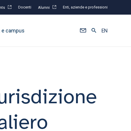
Docenti
Enti, aziende e professioni
nts
Alumni
à e campus
EN
urisdizione
aliero