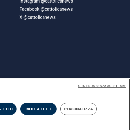
Instagram @cattolicanews
Facebook @cattolicanews
X @cattolicanews
CONTINUA SENZA ACCETTARE
ENGLISH
 TUTTI
RIFIUTA TUTTI
PERSONALIZZA
Privacy
Accessibilità
Cookies
Impostazione Cookies