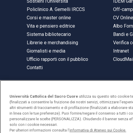
Sostieni l'Università
IDEM Gar
Policlinico A. Gemelli IRCCS
Off-cam
Corsi e master online
CV Onlin
Vita e pensiero editrice
Albo Forn
Sistema bibliotecario
Bandi e G
Librerie e merchandising
Verifica c
Giornalisti e media
Intranet
Ufficio rapporti con il pubblico
CloudMail
Contatti
Università Cattolica del Sacro Cuore
utilizza su questo sito cookie t
© Università Cattolica del Sacro Cuore
(finalizzati a consentire la fruizione dei nostri servizi, ottimizzare l'espe
Largo A. Gemelli 1, 20123 Milano
altri strumenti di tracciamento e di profilazione (finalizzati a elaborare 
in linea con le tue preferenze). Puoi fornire/negare il consenso a tutti 
PI 02133120150
personalizzare le scelte (PERSONALIZZA). Chiudendo il banner senza eff
solo con i cookie necessari.
Per ulteriori informazioni consulta l'
informativa di Ateneo sui Cookie.