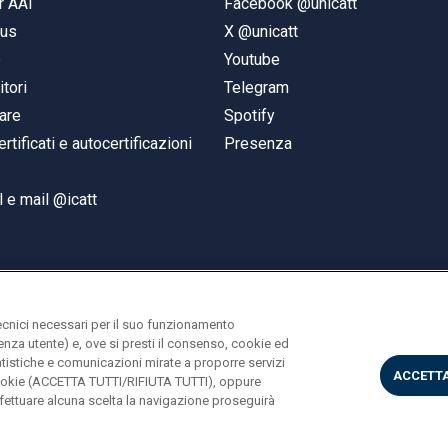
r AAI
Facebook @unicatt
pus
X @unicatt
e
Youtube
itori
Telegram
are
Spotify
ertificati e autocertificazioni
Presenza
 e mail @icatt
ecnici necessari per il suo funzionamento
rienza utente) e, ove si presti il consenso, cookie ed
statistiche e comunicazioni mirate a proporre servizi
ACCETTA
i cookie (ACCETTA TUTTI/RIFIUTA TUTTI), oppure
ettuare alcuna scelta la navigazione proseguirà