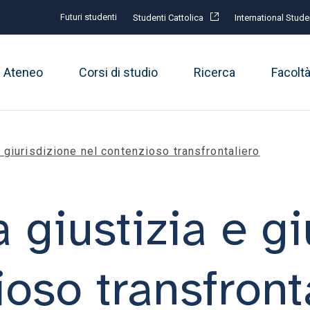
Futuri studenti
Studenti Cattolica
International Stude
Ateneo
Corsi di studio
Ricerca
Facolt
 giurisdizione nel contenzioso transfrontaliero
 giustizia e gi
oso transfront