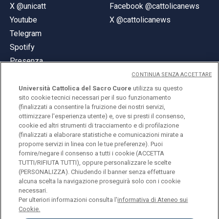
X @unicatt
Facebook @cattolicanews
Youtube
X @cattolicanews
Telegram
Spotify
Presenza
CONTINUA SENZA ACCETTARE
Università Cattolica del Sacro Cuore
utilizza su questo
sito cookie tecnici necessari per il suo funzionamento
(finalizzati a consentire la fruizione dei nostri servizi,
ottimizzare l'esperienza utente) e, ove si presti il consenso,
© Università Cattolica del Sacro Cuore
cookie ed altri strumenti di tracciamento e di profilazione
Largo A. Gemelli 1, 20123 Milano
(finalizzati a elaborare statistiche e comunicazioni mirate a
proporre servizi in linea con le tue preferenze). Puoi
PI 02133120150
fornire/negare il consenso a tutti i cookie (ACCETTA
TUTTI/RIFIUTA TUTTI), oppure personalizzare le scelte
(PERSONALIZZA). Chiudendo il banner senza effettuare
alcuna scelta la navigazione proseguirà solo con i cookie
ENGLISH
necessari.
Per ulteriori informazioni consulta l'
informativa di Ateneo sui
Cookie.