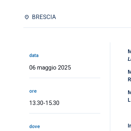
BRESCIA
M
data
L
06 maggio 2025
M
R
ore
M
L
13.30-15.30
I
dove