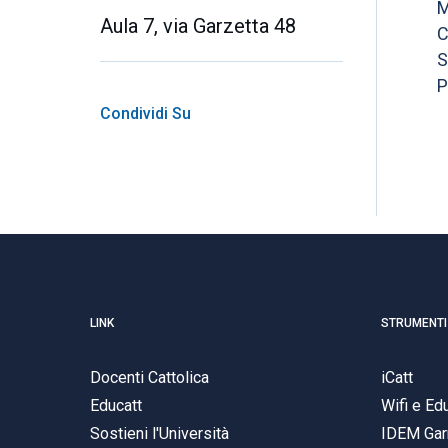
M
Aula 7, via Garzetta 48
C
S
P
Condividi Su
LINK
STRUMENTI
Docenti Cattolica
iCatt
Educatt
Wifi e E
Sostieni l'Università
IDEM Gar