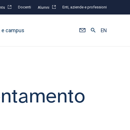
Docenti
Enti, aziende e professioni
nts
Alumni
à e campus
EN
ientamento