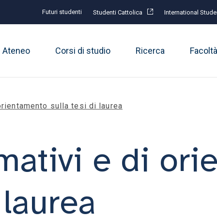
Futuri studenti
Studenti Cattolica
International Stude
Ateneo
Corsi di studio
Ricerca
Facolt
orientamento sulla tesi di laurea
rmativi e di or
 laurea