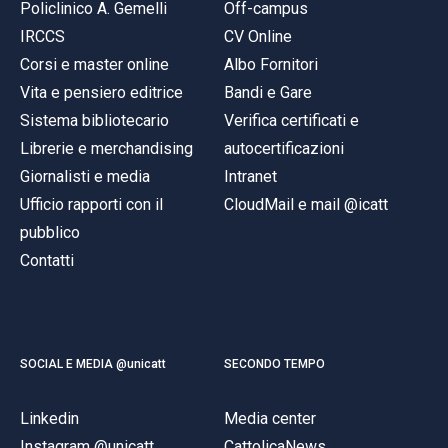
Policlinico A. Gemelli
Off-campus
IRCCS
CV Online
Corsi e master online
Albo Fornitori
Vita e pensiero editrice
Bandi e Gare
Sistema bibliotecario
Verifica certificati e
Librerie e merchandising
autocertificazioni
Giornalisti e media
Intranet
Ufficio rapporti con il
CloudMail e mail @icatt
pubblico
Contatti
SOCIAL E MEDIA @unicatt
SECONDO TEMPO
Linkedin
Media center
Instagram @unicatt
CattolicaNews