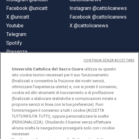
Facebook @unicatt
Instagram @cattolicanews
X @unicatt
Facebook @cattolicanews
Youtube
X @cattolicanews
Telegram
Spotify
Presenza
CONTINUA SENZA ACCETTARE
Università Cattolica del Sacro Cuore
utilizza su questo
sito cookie tecnici necessari per il suo funzionamento
(finalizzati a consentire la fruizione dei nostri servizi,
ottimizzare l'esperienza utente) e, ove si presti il consenso,
© Università Cattolica del Sacro Cuore
cookie ed altri strumenti di tracciamento e di profilazione
Largo A. Gemelli 1, 20123 Milano
(finalizzati a elaborare statistiche e comunicazioni mirate a
proporre servizi in linea con le tue preferenze). Puoi
PI 02133120150
fornire/negare il consenso a tutti i cookie (ACCETTA
TUTTI/RIFIUTA TUTTI), oppure personalizzare le scelte
(PERSONALIZZA). Chiudendo il banner senza effettuare
alcuna scelta la navigazione proseguirà solo con i cookie
ENGLISH
necessari.