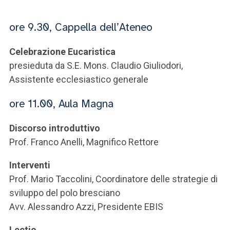
ACCEDI ALLA MAIL ICATT
ore 9.30, Cappella dell’Ateneo
SEI UN DOCENTE O UN MEMBRO DELLO STAFF
ACCEDI A CLOUDMAIL
Celebrazione Eucaristica
presieduta da S.E. Mons. Claudio Giuliodori,
Assistente ecclesiastico generale
ore 11.00, Aula Magna
Discorso introduttivo
Prof. Franco Anelli, Magnifico Rettore
Interventi
Prof. Mario Taccolini, Coordinatore delle strategie di
sviluppo del polo bresciano
Avv. Alessandro Azzi, Presidente EBIS
Lectio