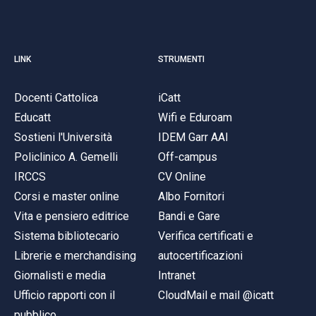
LINK
STRUMENTI
Docenti Cattolica
iCatt
Educatt
Wifi e Eduroam
Sostieni l'Università
IDEM Garr AAI
Policlinico A. Gemelli
Off-campus
IRCCS
CV Online
Corsi e master online
Albo Fornitori
Vita e pensiero editrice
Bandi e Gare
Sistema bibliotecario
Verifica certificati e
Librerie e merchandising
autocertificazioni
Giornalisti e media
Intranet
Ufficio rapporti con il
CloudMail e mail @icatt
pubblico