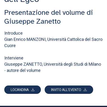
ACCEDI ALLA MAIL ICATT
Presentazione del volume di
SEI UN DOCENTE O UN MEMBRO DELLO STAFF
Giuseppe Zanetto
ACCEDI A CLOUDMAIL
Introduce
Gian Enrico MANZONI, Università Cattolica del Sacro
Cuore
Interviene
Giuseppe ZANETTO, Università degli Studi di Milano
- autore del volume
LOCANDINA
INVITO ALL'EVENTO