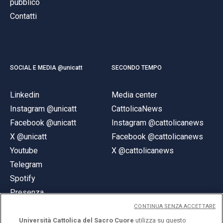
pubblico
Contatti
SOCIAL E MEDIA @unicatt
SECONDO TEMPO
Linkedin
Media center
Instagram @unicatt
CattolicaNews
Facebook @unicatt
Instagram @cattolicanews
X @unicatt
Facebook @cattolicanews
Youtube
X @cattolicanews
Telegram
Spotify
Presenza
CONTINUA SENZA ACCETTARE
Università Cattolica del Sacro Cuore
utilizza su questo