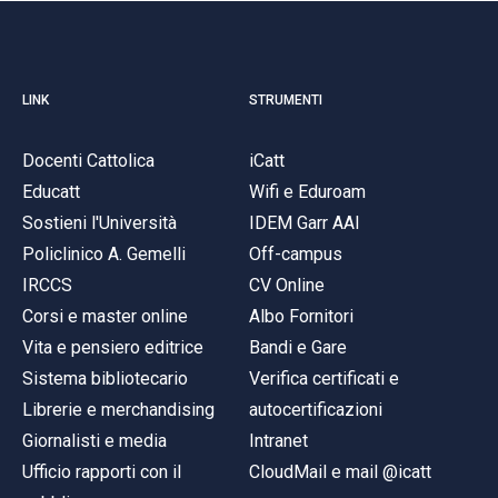
LINK
STRUMENTI
Docenti Cattolica
iCatt
Educatt
Wifi e Eduroam
Sostieni l'Università
IDEM Garr AAI
Policlinico A. Gemelli
Off-campus
IRCCS
CV Online
Corsi e master online
Albo Fornitori
Vita e pensiero editrice
Bandi e Gare
Sistema bibliotecario
Verifica certificati e
Librerie e merchandising
autocertificazioni
Giornalisti e media
Intranet
Ufficio rapporti con il
CloudMail e mail @icatt