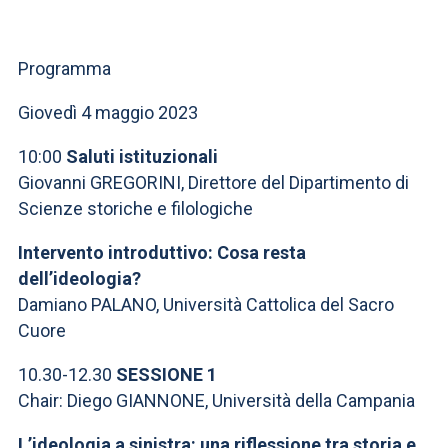
ACCEDI ALLA MAIL ICATT
SEI UN DOCENTE O UN MEMBRO DELLO STAFF
Programma
ACCEDI A CLOUDMAIL
Giovedì 4 maggio 2023
10:00
Saluti istituzionali
Giovanni GREGORINI, Direttore del Dipartimento di
Scienze storiche e filologiche
Intervento introduttivo: Cosa resta
dell’ideologia?
Damiano PALANO, Università Cattolica del Sacro
Cuore
10.30-12.30
SESSIONE 1
Chair: Diego GIANNONE, Università della Campania
L’ideologia a sinistra: una riflessione tra storia e