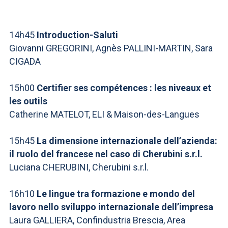
ACCEDI ALLA MAIL ICATT
SEI UN DOCENTE O UN MEMBRO DELLO STAFF
14h45
Introduction-Saluti
Giovanni GREGORINI, Agnès PALLINI-MARTIN, Sara
ACCEDI A CLOUDMAIL
CIGADA
15h00
Certifier ses compétences : les niveaux et
les outils
Catherine MATELOT, ELI & Maison-des-Langues
15h45
La dimensione internazionale dell’azienda:
il ruolo del francese nel caso di Cherubini s.r.l.
Luciana CHERUBINI, Cherubini s.r.l.
16h10
Le lingue tra formazione e mondo del
lavoro nello sviluppo internazionale dell’impresa
Laura GALLIERA, Confindustria Brescia, Area