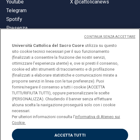
Youtube
X @cattolicanews
Telegram
Spotify
Presenza
CONTINUA SENZA ACCETTARE
Università Cattolica del Sacro Cuore
utilizza su questo
sito cookie tecnici necessari per il suo funzionamento
(finalizzati a consentire la fruizione dei nostri servizi,
ottimizzare l'esperienza utente) e, ove si presti il consenso,
© Università Cattolica del Sacro Cuore
cookie ed altri strumenti di tracciamento e di profilazione
Largo A. Gemelli 1, 20123 Milano
(finalizzati a elaborare statistiche e comunicazioni mirate a
proporre servizi in linea con le tue preferenze). Puoi
PI 02133120150
fornire/negare il consenso a tutti i cookie (ACCETTA
TUTTI/RIFIUTA TUTTI), oppure personalizzare le scelte
(PERSONALIZZA). Chiudendo il banner senza effettuare
alcuna scelta la navigazione proseguirà solo con i cookie
ENGLISH
necessari.
Per ulteriori informazioni consulta l'
informativa di Ateneo sui
Cookie.
ACCETTA TUTTI
Privacy