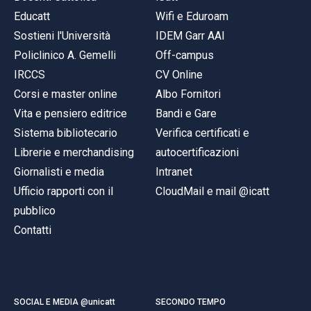
Educatt
Wifi e Eduroam
Sostieni l'Università
IDEM Garr AAI
Policlinico A. Gemelli
Off-campus
IRCCS
CV Online
Corsi e master online
Albo Fornitori
Vita e pensiero editrice
Bandi e Gare
Sistema bibliotecario
Verifica certificati e
Librerie e merchandising
autocertificazioni
Giornalisti e media
Intranet
Ufficio rapporti con il
CloudMail e mail @icatt
pubblico
Contatti
SOCIAL E MEDIA @unicatt
SECONDO TEMPO