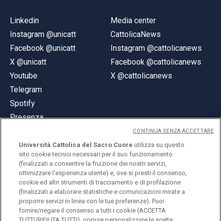
Linkedin
Media center
Instagram @unicatt
CattolicaNews
Facebook @unicatt
Instagram @cattolicanews
X @unicatt
Facebook @cattolicanews
Youtube
X @cattolicanews
Telegram
Spotify
Presenza
CONTINUA SENZA ACCETTARE
Università Cattolica del Sacro Cuore
utilizza su questo
sito cookie tecnici necessari per il suo funzionamento
(finalizzati a consentire la fruizione dei nostri servizi,
ottimizzare l'esperienza utente) e, ove si presti il consenso,
© Università Cattolica del Sacro Cuore
cookie ed altri strumenti di tracciamento e di profilazione
Largo A. Gemelli 1, 20123 Milano
(finalizzati a elaborare statistiche e comunicazioni mirate a
proporre servizi in linea con le tue preferenze). Puoi
PI 02133120150
fornire/negare il consenso a tutti i cookie (ACCETTA
TUTTI/RIFIUTA TUTTI), oppure personalizzare le scelte