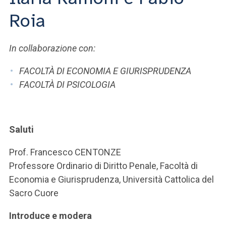
ACCEDI ALLA MAIL ICATT
Roia
SEI UN DOCENTE O UN MEMBRO DELLO STAFF
In collaborazione con:
ACCEDI A CLOUDMAIL
FACOLTÀ DI ECONOMIA E GIURISPRUDENZA
FACOLTÀ DI PSICOLOGIA
Saluti
Prof. Francesco CENTONZE
Professore Ordinario di Diritto Penale, Facoltà di
Economia e Giurisprudenza, Università Cattolica del
Sacro Cuore
Introduce e modera