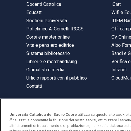
Docenti Cattolica
iCatt
Educatt
Wifi e E
Sostieni l'Università
IDEM Gar
Policlinico A. Gemelli IRCCS
Off-cam
Corsi e master online
CV Onlin
Vita e pensiero editrice
Albo Forn
Sistema bibliotecario
Bandi e G
Librerie e merchandising
Verifica c
Giornalisti e media
Intranet
Ufficio rapporti con il pubblico
CloudMail
Contatti
Università Cattolica del Sacro Cuore
utilizza su questo sito cookie t
© Università Cattolica del Sacro Cuore
(finalizzati a consentire la fruizione dei nostri servizi, ottimizzare l'espe
Largo A. Gemelli 1, 20123 Milano
altri strumenti di tracciamento e di profilazione (finalizzati a elaborare 