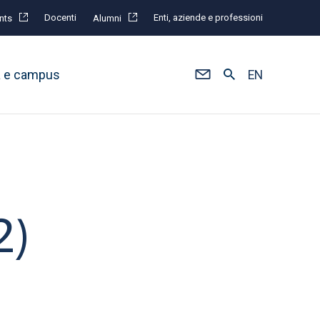
Docenti
Enti, aziende e professioni
nts
Alumni
à e campus
EN
2)