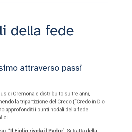
i della fede
esimo attraverso passi
 di Cremona e distribuito su tre anni,
endo la tripartizione del Credo (“Credo in Dio
o approfonditi i punti nodali della fede
lici.
su: “
Il Figlio rivela il Padre
”. Si tratta della