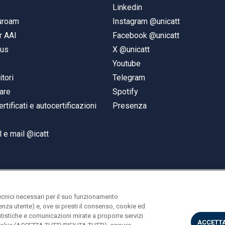
Linkedin
duroam
Instagram @unicatt
r AAI
Facebook @unicatt
pus
X @unicatt
e
Youtube
itori
Telegram
are
Spotify
ertificati e autocertificazioni
Presenza
 e mail @icatt
ecnici necessari per il suo funzionamento
rienza utente) e, ove si presti il consenso, cookie ed
statistiche e comunicazioni mirate a proporre servizi
ACCETTA