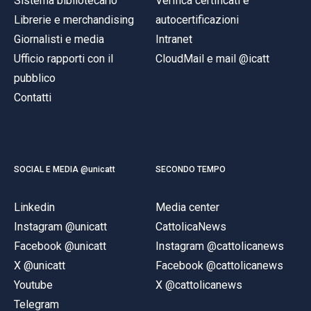
Sistema bibliotecario
Verifica certificati e
Librerie e merchandising
autocertificazioni
Giornalisti e media
Intranet
Ufficio rapporti con il
CloudMail e mail @icatt
pubblico
Contatti
SOCIAL E MEDIA @unicatt
SECONDO TEMPO
Linkedin
Media center
Instagram @unicatt
CattolicaNews
Facebook @unicatt
Instagram @cattolicanews
X @unicatt
Facebook @cattolicanews
Youtube
X @cattolicanews
Telegram