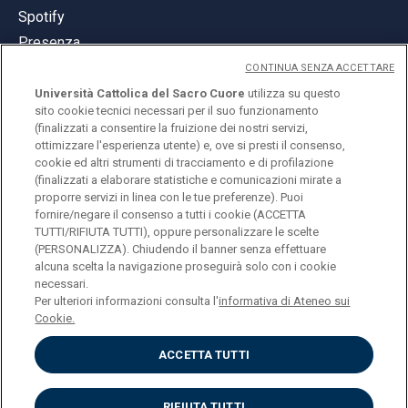
Spotify
Presenza
CONTINUA SENZA ACCETTARE
Università Cattolica del Sacro Cuore
utilizza su questo
sito cookie tecnici necessari per il suo funzionamento
(finalizzati a consentire la fruizione dei nostri servizi,
ottimizzare l'esperienza utente) e, ove si presti il consenso,
© Università Cattolica del Sacro Cuore
cookie ed altri strumenti di tracciamento e di profilazione
Largo A. Gemelli 1, 20123 Milano
(finalizzati a elaborare statistiche e comunicazioni mirate a
proporre servizi in linea con le tue preferenze). Puoi
PI 02133120150
fornire/negare il consenso a tutti i cookie (ACCETTA
TUTTI/RIFIUTA TUTTI), oppure personalizzare le scelte
(PERSONALIZZA). Chiudendo il banner senza effettuare
alcuna scelta la navigazione proseguirà solo con i cookie
ENGLISH
necessari.
Per ulteriori informazioni consulta l'
informativa di Ateneo sui
Cookie.
ACCETTA TUTTI
Privacy
Accessibilità
Cookies
RIFIUTA TUTTI