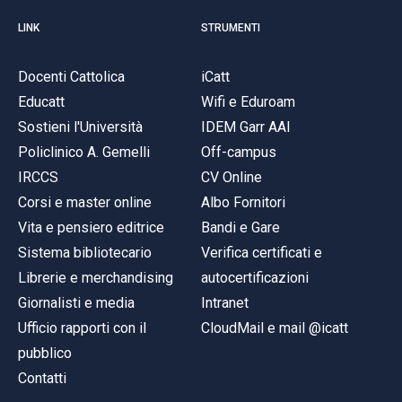
LINK
STRUMENTI
Docenti Cattolica
iCatt
Educatt
Wifi e Eduroam
Sostieni l'Università
IDEM Garr AAI
Policlinico A. Gemelli
Off-campus
IRCCS
CV Online
Corsi e master online
Albo Fornitori
Vita e pensiero editrice
Bandi e Gare
Sistema bibliotecario
Verifica certificati e
Librerie e merchandising
autocertificazioni
Giornalisti e media
Intranet
Ufficio rapporti con il
CloudMail e mail @icatt
pubblico
Contatti