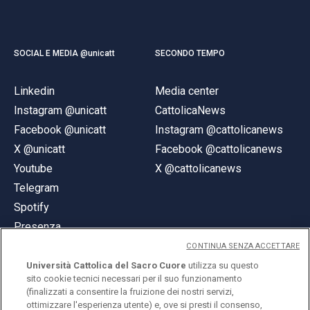
SOCIAL E MEDIA @unicatt
SECONDO TEMPO
Linkedin
Media center
Instagram @unicatt
CattolicaNews
Facebook @unicatt
Instagram @cattolicanews
X @unicatt
Facebook @cattolicanews
Youtube
X @cattolicanews
Telegram
Spotify
Presenza
CONTINUA SENZA ACCETTARE
Università Cattolica del Sacro Cuore
utilizza su questo
sito cookie tecnici necessari per il suo funzionamento
(finalizzati a consentire la fruizione dei nostri servizi,
ottimizzare l'esperienza utente) e, ove si presti il consenso,
© Università Cattolica del Sacro Cuore