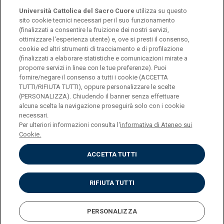
Università Cattolica del Sacro Cuore
utilizza su questo
sito cookie tecnici necessari per il suo funzionamento
(finalizzati a consentire la fruizione dei nostri servizi,
ottimizzare l'esperienza utente) e, ove si presti il consenso,
© Università Cattolica del Sacro Cuore
cookie ed altri strumenti di tracciamento e di profilazione
Largo A. Gemelli 1, 20123 Milan
(finalizzati a elaborare statistiche e comunicazioni mirate a
proporre servizi in linea con le tue preferenze). Puoi
PI 02133120150
fornire/negare il consenso a tutti i cookie (ACCETTA
TUTTI/RIFIUTA TUTTI), oppure personalizzare le scelte
(PERSONALIZZA). Chiudendo il banner senza effettuare
alcuna scelta la navigazione proseguirà solo con i cookie
ENGLISH
necessari.
Per ulteriori informazioni consulta l'
informativa di Ateneo sui
Cookie.
ACCETTA TUTTI
Privacy
Accessibilità
Cookies
RIFIUTA TUTTI
Impostazione Cookies
PERSONALIZZA