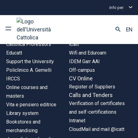
Info per:
LINK
TOOLS
EN
Cattolica Professors
iCatt
University
Educatt
Wifi and Eduroam
Support the University
IDEM Garr AAI
Courses of study
Policlinico A. Gemelli
Off-campus
CV Online
IRCCS
Research
Register of Suppliers
Online courses and
Calls and Tenders
masters
Faculty and campus
Verification of certificates
Vita e pensiero editrice
and self-certifications
Library system
Intranet
Bookstores and
ARE YOU AN ENROLLED STUDENT?
CloudMail and mail @icatt
merchandising