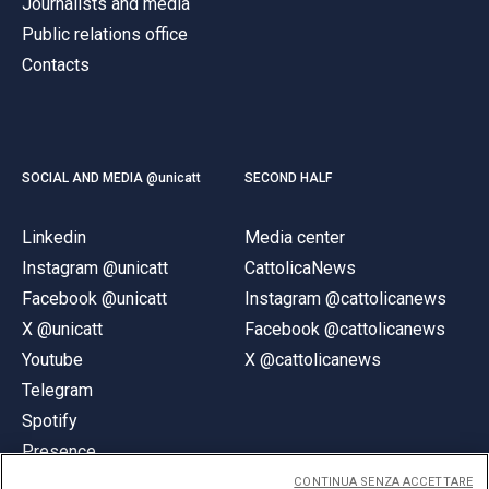
ACCEDI ALLA MAIL ICATT
Journalists and media
Public relations office
YOU ARE A FACULTY MEMBER OR STAFF MEMBER
Contacts
ACCEDI A CLOUDMAIL
SOCIAL AND MEDIA @unicatt
SECOND HALF
Linkedin
Media center
Instagram @unicatt
CattolicaNews
Facebook @unicatt
Instagram @cattolicanews
X @unicatt
Facebook @cattolicanews
Youtube
X @cattolicanews
Telegram
Spotify
Presence
CONTINUA SENZA ACCETTARE