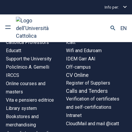
Info per:
LINK
TOOLS
EN
Cattolica Professors
iCatt
University
Educatt
Wifi and Eduroam
Support the University
IDEM Garr AAI
Courses of study
Policlinico A. Gemelli
Off-campus
CV Online
IRCCS
Research
Register of Suppliers
Online courses and
Calls and Tenders
masters
Faculty and campus
Verification of certificates
Vita e pensiero editrice
and self-certifications
Library system
Intranet
Bookstores and
ARE YOU AN ENROLLED STUDENT?
CloudMail and mail @icatt
merchandising