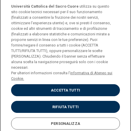
Università Cattolica del Sacro Cuore
utilizza su questo
sito cookie tecnici necessari per il suo funzionamento
(finalizzati a consentire la fruizione dei nostri servizi,
ottimizzare l'esperienza utente) e, ove si presti il consenso,
© Università Cattolica del Sacro Cuore
cookie ed altri strumenti di tracciamento e di profilazione
Largo A. Gemelli 1, 20123 Milan
(finalizzati a elaborare statistiche e comunicazioni mirate a
proporre servizi in linea con le tue preferenze). Puoi
PI 02133120150
fornire/negare il consenso a tutti i cookie (ACCETTA
TUTTI/RIFIUTA TUTTI), oppure personalizzare le scelte
(PERSONALIZZA). Chiudendo il banner senza effettuare
alcuna scelta la navigazione proseguirà solo con i cookie
ENGLISH
necessari.
Per ulteriori informazioni consulta l'
informativa di Ateneo sui
Cookie.
ACCETTA TUTTI
Privacy
Accessibilità
Cookies
RIFIUTA TUTTI
Impostazione Cookies
PERSONALIZZA