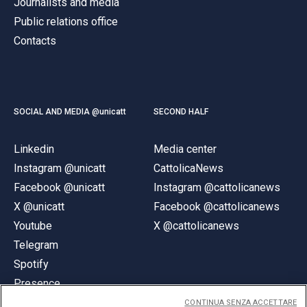
ACCEDI ALLA MAIL ICATT
Journalists and media
Public relations office
YOU ARE A FACULTY MEMBER OR STAFF MEMBER
Contacts
ACCEDI A CLOUDMAIL
SOCIAL AND MEDIA @unicatt
SECOND HALF
Linkedin
Media center
Instagram @unicatt
CattolicaNews
Facebook @unicatt
Instagram @cattolicanews
X @unicatt
Facebook @cattolicanews
Youtube
X @cattolicanews
Telegram
Spotify
Presence
CONTINUA SENZA ACCETTARE