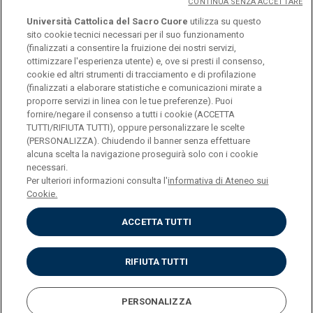
CONTINUA SENZA ACCETTARE
Università Cattolica del Sacro Cuore
utilizza su questo
sito cookie tecnici necessari per il suo funzionamento
(finalizzati a consentire la fruizione dei nostri servizi,
ottimizzare l'esperienza utente) e, ove si presti il consenso,
© Università Cattolica del Sacro Cuore
cookie ed altri strumenti di tracciamento e di profilazione
Largo A. Gemelli 1, 20123 Milan
(finalizzati a elaborare statistiche e comunicazioni mirate a
proporre servizi in linea con le tue preferenze). Puoi
PI 02133120150
fornire/negare il consenso a tutti i cookie (ACCETTA
TUTTI/RIFIUTA TUTTI), oppure personalizzare le scelte
(PERSONALIZZA). Chiudendo il banner senza effettuare
alcuna scelta la navigazione proseguirà solo con i cookie
ENGLISH
necessari.
Per ulteriori informazioni consulta l'
informativa di Ateneo sui
Cookie.
ACCETTA TUTTI
Privacy
Accessibilità
Cookies
RIFIUTA TUTTI
Impostazione Cookies
PERSONALIZZA