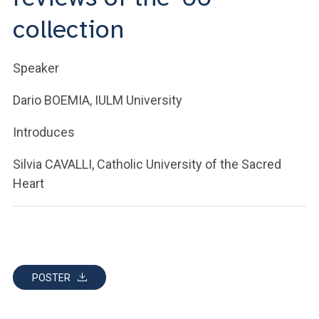
ACCEDI ALLA MAIL ICATT
collection
YOU ARE A FACULTY MEMBER OR STAFF MEMBER
Speaker
ACCEDI A CLOUDMAIL
Dario BOEMIA, IULM University
Introduces
Silvia CAVALLI, Catholic University of the Sacred
Heart
POSTER