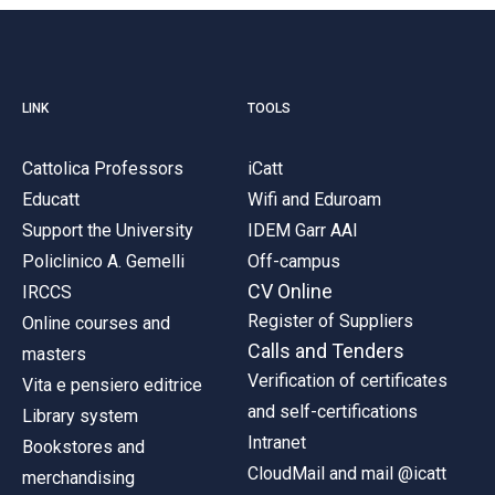
LINK
TOOLS
Cattolica Professors
iCatt
Educatt
Wifi and Eduroam
Support the University
IDEM Garr AAI
Policlinico A. Gemelli
Off-campus
CV Online
IRCCS
Register of Suppliers
Online courses and
Calls and Tenders
masters
Verification of certificates
Vita e pensiero editrice
and self-certifications
Library system
Intranet
Bookstores and
CloudMail and mail @icatt
merchandising