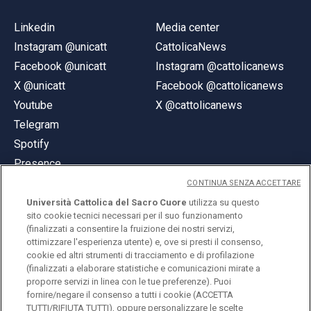
Linkedin
Media center
Instagram @unicatt
CattolicaNews
Facebook @unicatt
Instagram @cattolicanews
X @unicatt
Facebook @cattolicanews
Youtube
X @cattolicanews
Telegram
Spotify
Presence
CONTINUA SENZA ACCETTARE
Università Cattolica del Sacro Cuore
utilizza su questo
sito cookie tecnici necessari per il suo funzionamento
(finalizzati a consentire la fruizione dei nostri servizi,
ottimizzare l'esperienza utente) e, ove si presti il consenso,
© Università Cattolica del Sacro Cuore
cookie ed altri strumenti di tracciamento e di profilazione
Largo A. Gemelli 1, 20123 Milan
(finalizzati a elaborare statistiche e comunicazioni mirate a
proporre servizi in linea con le tue preferenze). Puoi
PI 02133120150
fornire/negare il consenso a tutti i cookie (ACCETTA
TUTTI/RIFIUTA TUTTI), oppure personalizzare le scelte