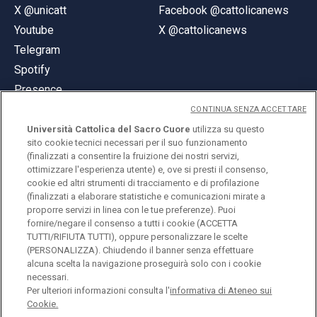
X @unicatt
Facebook @cattolicanews
Youtube
X @cattolicanews
Telegram
Spotify
Presence
CONTINUA SENZA ACCETTARE
Università Cattolica del Sacro Cuore
utilizza su questo
sito cookie tecnici necessari per il suo funzionamento
(finalizzati a consentire la fruizione dei nostri servizi,
ottimizzare l'esperienza utente) e, ove si presti il consenso,
© Università Cattolica del Sacro Cuore
cookie ed altri strumenti di tracciamento e di profilazione
Largo A. Gemelli 1, 20123 Milan
(finalizzati a elaborare statistiche e comunicazioni mirate a
proporre servizi in linea con le tue preferenze). Puoi
PI 02133120150
fornire/negare il consenso a tutti i cookie (ACCETTA
TUTTI/RIFIUTA TUTTI), oppure personalizzare le scelte
(PERSONALIZZA). Chiudendo il banner senza effettuare
alcuna scelta la navigazione proseguirà solo con i cookie
ENGLISH
necessari.
Per ulteriori informazioni consulta l'
informativa di Ateneo sui
Cookie.