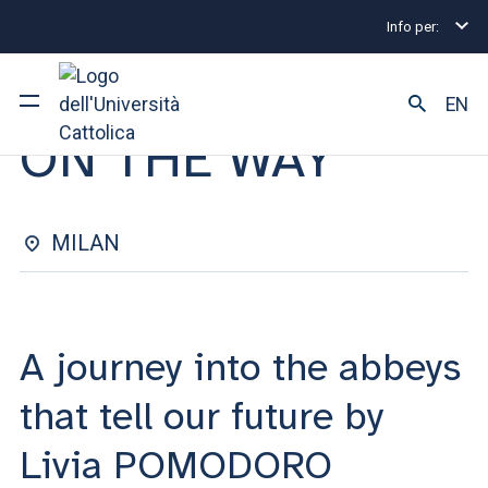
Info per:
Eventi
Milano
ON THE WAY
PRESENTATION OF THE BOOK | 24 MARZO 2026
EN
ON THE WAY
University
Courses of study
MILAN
Research
Faculty and campus
A journey into the abbeys
that tell our future by
ARE YOU AN ENROLLED STUDENT?
Livia POMODORO