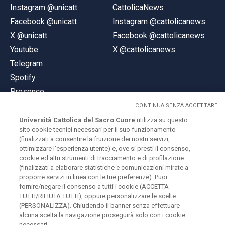
Instagram @unicatt
CattolicaNews
Facebook @unicatt
Instagram @cattolicanews
X @unicatt
Facebook @cattolicanews
Youtube
X @cattolicanews
Telegram
Spotify
Presence
CONTINUA SENZA ACCETTARE
Università Cattolica del Sacro Cuore
utilizza su questo
sito cookie tecnici necessari per il suo funzionamento
(finalizzati a consentire la fruizione dei nostri servizi,
ottimizzare l'esperienza utente) e, ove si presti il consenso,
© Università Cattolica del Sacro Cuore
cookie ed altri strumenti di tracciamento e di profilazione
Largo A. Gemelli 1, 20123 Milan
(finalizzati a elaborare statistiche e comunicazioni mirate a
proporre servizi in linea con le tue preferenze). Puoi
PI 02133120150
fornire/negare il consenso a tutti i cookie (ACCETTA
TUTTI/RIFIUTA TUTTI), oppure personalizzare le scelte
(PERSONALIZZA). Chiudendo il banner senza effettuare
alcuna scelta la navigazione proseguirà solo con i cookie
ENGLISH
necessari.