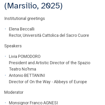
ACCEDI ALLA MAIL ICATT
(Marsilio, 2025)
YOU ARE A FACULTY MEMBER OR STAFF MEMBER
Institutional greetings
ACCEDI A CLOUDMAIL
Elena Beccalli
Rector, Università Cattolica del Sacro Cuore
Speakers
Livia POMODORO
President and Artistic Director of the Spazio
Teatro No'hma
Antonio BETTANINI
Director of On the Way - Abbeys of Europe
Moderator
Monsignor Franco AGNESI