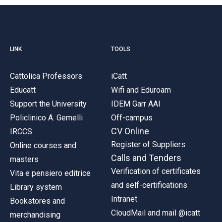
LINK
TOOLS
Cattolica Professors
iCatt
Educatt
Wifi and Eduroam
Support the University
IDEM Garr AAI
Policlinico A. Gemelli
Off-campus
CV Online
IRCCS
Register of Suppliers
Online courses and
Calls and Tenders
masters
Verification of certificates
Vita e pensiero editrice
and self-certifications
Library system
Intranet
Bookstores and
CloudMail and mail @icatt
merchandising