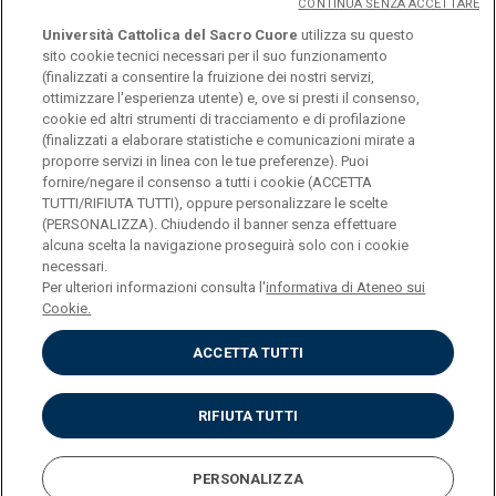
CONTINUA SENZA ACCETTARE
Università Cattolica del Sacro Cuore
utilizza su questo
sito cookie tecnici necessari per il suo funzionamento
(finalizzati a consentire la fruizione dei nostri servizi,
ottimizzare l'esperienza utente) e, ove si presti il consenso,
© Università Cattolica del Sacro Cuore
cookie ed altri strumenti di tracciamento e di profilazione
Largo A. Gemelli 1, 20123 Milan
(finalizzati a elaborare statistiche e comunicazioni mirate a
proporre servizi in linea con le tue preferenze). Puoi
PI 02133120150
fornire/negare il consenso a tutti i cookie (ACCETTA
TUTTI/RIFIUTA TUTTI), oppure personalizzare le scelte
(PERSONALIZZA). Chiudendo il banner senza effettuare
alcuna scelta la navigazione proseguirà solo con i cookie
ENGLISH
necessari.
Per ulteriori informazioni consulta l'
informativa di Ateneo sui
Cookie.
ACCETTA TUTTI
Privacy
Accessibilità
Cookies
RIFIUTA TUTTI
Impostazione Cookies
PERSONALIZZA