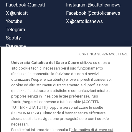
Facebook @unicatt
Instagram @cattolicanews
X @unicatt
Facebook @cattolicanews
Youtube
X @cattolicanews
Telegram
Spotify
Presence
CONTINUA SENZA ACCETTARE
Università Cattolica del Sacro Cuore
utilizza su questo
sito cookie tecnici necessari per il suo funzionamento
(finalizzati a consentire la fruizione dei nostri servizi,
ottimizzare l'esperienza utente) e, ove si presti il consenso,
© Università Cattolica del Sacro Cuore
cookie ed altri strumenti di tracciamento e di profilazione
Largo A. Gemelli 1, 20123 Milan
(finalizzati a elaborare statistiche e comunicazioni mirate a
proporre servizi in linea con le tue preferenze). Puoi
PI 02133120150
fornire/negare il consenso a tutti i cookie (ACCETTA
TUTTI/RIFIUTA TUTTI), oppure personalizzare le scelte
(PERSONALIZZA). Chiudendo il banner senza effettuare
alcuna scelta la navigazione proseguirà solo con i cookie
ENGLISH
necessari.
Per ulteriori informazioni consulta l'
informativa di Ateneo sui