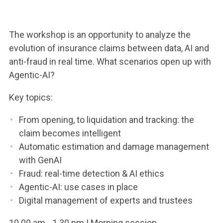
ACCEDI ALLA MAIL ICATT
YOU ARE A FACULTY MEMBER OR STAFF MEMBER
The workshop is an opportunity to analyze the
evolution of insurance claims between data, AI and
ACCEDI A CLOUDMAIL
anti-fraud in real time. What scenarios open up with
Agentic-AI?
Key topics:
From opening, to liquidation and tracking: the
claim becomes intelligent
Automatic estimation and damage management
with GenAI
Fraud: real-time detection & AI ethics
Agentic-AI: use cases in place
Digital management of experts and trustees
10.00 am - 1.30 pm | Morning session