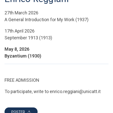
ACCEDI ALLA MAIL ICATT
27th March 2026
YOU ARE A FACULTY MEMBER OR STAFF MEMBER
A General Introduction for My Work (1937)
ACCEDI A CLOUDMAIL
17th April 2026
September 1913 (1913)
May 8, 2026
Byzantium (1930)
FREE ADMISSION
To participate, write to enrico.reggiani@unicatt.it
POSTER