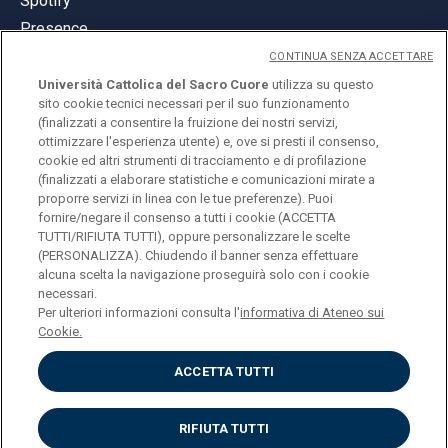
Spotify
Presence
CONTINUA SENZA ACCETTARE
Università Cattolica del Sacro Cuore
utilizza su questo
sito cookie tecnici necessari per il suo funzionamento
(finalizzati a consentire la fruizione dei nostri servizi,
ottimizzare l'esperienza utente) e, ove si presti il consenso,
© Università Cattolica del Sacro Cuore
cookie ed altri strumenti di tracciamento e di profilazione
Largo A. Gemelli 1, 20123 Milan
(finalizzati a elaborare statistiche e comunicazioni mirate a
proporre servizi in linea con le tue preferenze). Puoi
PI 02133120150
fornire/negare il consenso a tutti i cookie (ACCETTA
TUTTI/RIFIUTA TUTTI), oppure personalizzare le scelte
(PERSONALIZZA). Chiudendo il banner senza effettuare
alcuna scelta la navigazione proseguirà solo con i cookie
ENGLISH
necessari.
Per ulteriori informazioni consulta l'
informativa di Ateneo sui
Cookie.
ACCETTA TUTTI
Privacy
Accessibilità
Cookies
RIFIUTA TUTTI
Impostazione Cookies