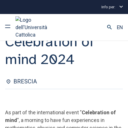
Info per:
Eventi
Brescia
Celebration of mind 2024
EVENT | 21 OTTOBRE 2024
EN
Celebration of
University
mind 2024
Courses of study
Research
BRESCIA
Faculty and campus
As part of the international event "
Celebration of
ARE YOU AN ENROLLED STUDENT?
mind
", a morning to have fun experiences in
mathematics, physics and computer science in the