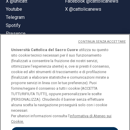
X @unicatt
Facebook @cattolicanews
Youtube
X @cattolicanews
Telegram
Spotify
Presence
CONTINUA SENZA ACCETTARE
Università Cattolica del Sacro Cuore
utilizza su questo
sito cookie tecnici necessari per il suo funzionamento
(finalizzati a consentire la fruizione dei nostri servizi,
ottimizzare l'esperienza utente) e, ove si presti il consenso,
© Università Cattolica del Sacro Cuore
cookie ed altri strumenti di tracciamento e di profilazione
Largo A. Gemelli 1, 20123 Milan
(finalizzati a elaborare statistiche e comunicazioni mirate a
proporre servizi in linea con le tue preferenze). Puoi
PI 02133120150
fornire/negare il consenso a tutti i cookie (ACCETTA
TUTTI/RIFIUTA TUTTI), oppure personalizzare le scelte
(PERSONALIZZA). Chiudendo il banner senza effettuare
alcuna scelta la navigazione proseguirà solo con i cookie
ENGLISH
necessari.
Per ulteriori informazioni consulta l'
informativa di Ateneo sui
Cookie.