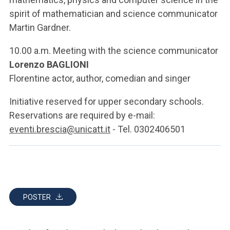
ACCEDI ALLA MAIL ICATT
spirit of mathematician and science communicator
Martin Gardner.
YOU ARE A FACULTY MEMBER OR STAFF MEMBER
10.00 a.m. Meeting with the science communicator
ACCEDI A CLOUDMAIL
Lorenzo BAGLIONI
Florentine actor, author, comedian and singer
Initiative reserved for upper secondary schools.
Reservations are required by e-mail:
eventi.brescia@unicatt.it
- Tel. 0302406501
POSTER